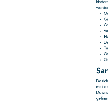
kinder
worden
Oo
G
Gr
Va
Ne
De
Ta
Ga
Ot
Sa
De ric
met oo
Downsy
gefina