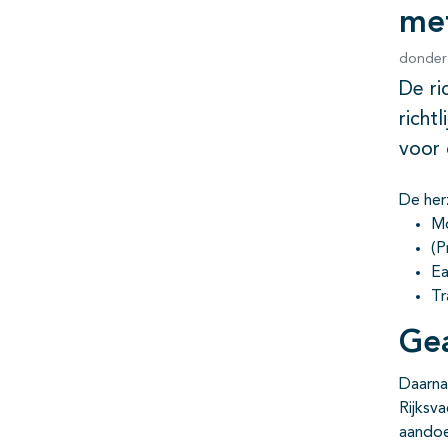
me
donder
De ri
richt
voor 
De her
Mo
(P
Ea
Tr
Gea
Daarna
Rijksv
aandoe