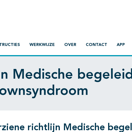
TRUCTIES
WERKWIJZE
OVER
CONTACT
APP
ijn Medische begelei
downsyndroom
ziene richtlijn Medische bege