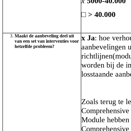
x
5000-40.000
□
> 40.000
Maakt de aanbeveling deel uit
x Ja
: hoe verho
van een set van interventies voor
aanbevelingen ui
hetzelfde probleem?
richtlijnen(mod
worden bij de i
losstaande aanb
Zoals terug te l
Comprehensive G
Module hebben w
Comprehensive G