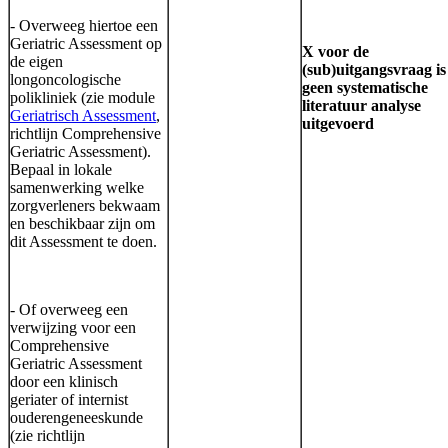
- Overweeg hiertoe een
Geriatric Assessment op
X voor de
de eigen
(sub)uitgangsvraag is
longoncologische
geen systematische
polikliniek (zie module
literatuur analyse
Geriatrisch Assessment
,
uitgevoerd
richtlijn Comprehensive
Geriatric Assessment).
Bepaal in lokale
samenwerking welke
zorgverleners bekwaam
en beschikbaar zijn om
dit Assessment te doen.
- Of overweeg een
verwijzing voor een
Comprehensive
Geriatric Assessment
door een klinisch
geriater of internist
ouderengeneeskunde
(zie richtlijn