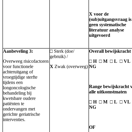
X voor de
(sub)uitgangsvraag is
geen systematische
literatuur analyse
uitgevoerd
Aanbeveling 3:
□ Sterk (doe/
Overall bewijskracht
gebruik) /
Overweeg risicofactoren
□ H □ M □ L □ V
voor functionele
X
Zwak (overweeg)
NG
achteruitgang of
vroegtijdige sterfte
tijdens een
Range bewijskracht 
longoncologische
alle uitkomstmaten
behandeling bij
kwetsbare oudere
□ H □ M □ L □ V
patiënten te
NG
ondervangen met
gerichte geriatrische
interventies.
OF