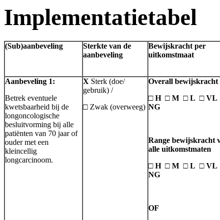
Implementatietabel
(Sub)aanbeveling
Sterkte van de
Bewijskracht per
aanbeveling
uitkomstmaat
Aanbeveling 1:
X
Sterk (doe/
Overall bewijskracht
gebruik) /
Betrek eventuele
□ H □ M □ L □ V
kwetsbaarheid bij de
□ Zwak (overweeg)
NG
longoncologische
besluitvorming bij alle
patiënten van 70 jaar of
Range bewijskracht 
ouder met een
alle uitkomstmaten
kleincellig
longcarcinoom.
□ H □ M □ L □ V
NG
OF