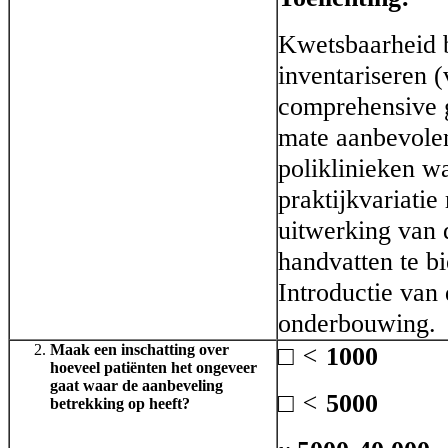
Kwetsbaarheid b
inventariseren (
comprehensive g
mate aanbevolen.
poliklinieken wa
praktijkvariati
uitwerking van
handvatten te bi
Introductie van
onderbouwing.
Maak een inschatting over
□ <
1000
hoeveel patiënten het ongeveer
gaat waar de aanbeveling
□ <
5000
betrekking op heeft?