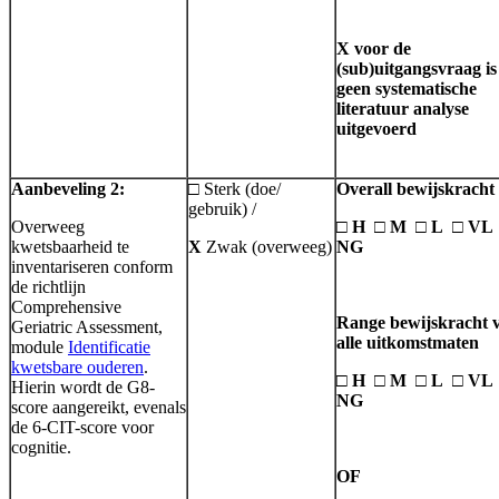
X voor de
(sub)uitgangsvraag is
geen systematische
literatuur analyse
uitgevoerd
Aanbeveling 2:
□ Sterk (doe/
Overall bewijskracht
gebruik) /
Overweeg
□ H □ M □ L □ V
kwetsbaarheid te
X
Zwak (overweeg)
NG
inventariseren conform
de richtlijn
Comprehensive
Range bewijskracht 
Geriatric Assessment,
alle uitkomstmaten
module
Identificatie
kwetsbare ouderen
.
□ H □ M □ L □ V
Hierin wordt de G8-
NG
score aangereikt, evenals
de 6-CIT-score voor
cognitie.
OF