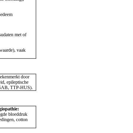
 oedeem
sudaten met of
swaarde), vaak
gekenmerkt door
d, epileptische
g, SAB, TTP-HUS).
giopathie:
ogde bloeddruk
edingen, cotton