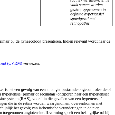
(acute) nierinsufficiëntie
vaak samen worden
gezien, opgenomen in
definitie hypertensief
spoedgeval met
retinopathie.
imair bij de gynaecoloog presenteren. Indien relevant wordt naar de
ement (CVRM)
verwezen.
ker is het een gevolg van een al langer bestaande ongecontroleerde of
hypertensie (primair of secundair) ontsporen naar een hypertensief
nsinesysteem (RAS), vooral in die gevallen van een hypertensief
jkingen die in de retina worden waargenomen, overeenkomen met
hijnlijk het gevolg van ischemische veranderingen in de nier,
n toegenomen angiotensine-II-vorming speelt een belangrijke rol bij