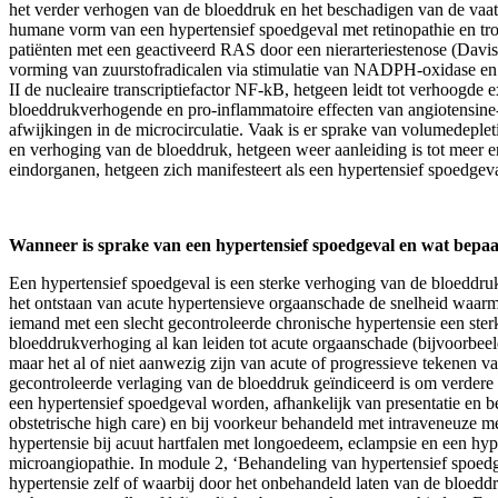
het verder verhogen van de bloeddruk en het beschadigen van de vaat
humane vorm van een hypertensief spoedgeval met retinopathie en tr
patiënten met een geactiveerd RAS door een nierarteriestenose (Davis,
vorming van zuurstofradicalen via stimulatie van NADPH-oxidase en 
II de nucleaire transcriptiefactor NF-kB, hetgeen leidt tot verhoogd
bloeddrukverhogende en pro-inflammatoire effecten van angiotensine-II
afwijkingen in de microcirculatie. Vaak is er sprake van volumedeplet
en verhoging van de bloeddruk, hetgeen weer aanleiding is tot meer 
eindorganen, hetgeen zich manifesteert als een hypertensief spoedgeva
Wanneer is sprake van een hypertensief spoedgeval en wat bepaa
Een hypertensief spoedgeval is een sterke verhoging van de bloeddruk
het ontstaan van acute hypertensieve orgaanschade de snelheid waarm
iemand met een slecht gecontroleerde chronische hypertensie een ste
bloeddrukverhoging al kan leiden tot acute orgaanschade (bijvoorbeel
maar het al of niet aanwezig zijn van acute of progressieve tekenen 
gecontroleerde verlaging van de bloeddruk geïndiceerd is om verder
een hypertensief spoedgeval worden, afhankelijk van presentatie en 
obstetrische high care) en bij voorkeur behandeld met intraveneuze m
hypertensie bij acuut hartfalen met longoedeem, eclampsie en een hype
microangiopathie. In module 2, ‘Behandeling van hypertensief spoed
hypertensie zelf of waarbij door het onbehandeld laten van de bloed