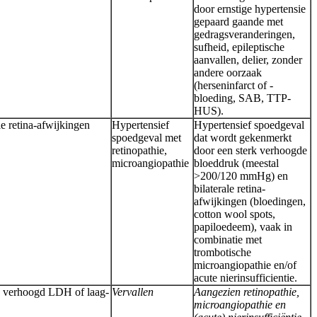
door ernstige hypertensie
gepaard gaande met
gedragsveranderingen,
sufheid, epileptische
aanvallen, delier, zonder
andere oorzaak
(herseninfarct of -
bloeding, SAB, TTP-
HUS).
e retina-afwijkingen
Hypertensief
Hypertensief spoedgeval
spoedgeval met
dat wordt gekenmerkt
retinopathie,
door een sterk verhoogde
microangiopathie
bloeddruk (meestal
>200/120 mmHg) en
bilaterale retina-
afwijkingen (bloedingen,
cotton wool spots,
papiloedeem), vaak in
combinatie met
trombotische
microangiopathie en/of
acute nierinsufficientie.
, verhoogd LDH of laag-
Vervallen
Aangezien retinopathie,
microangiopathie en