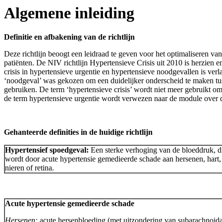
Algemene inleiding
Definitie en afbakening van de richtlijn
Deze richtlijn beoogt een leidraad te geven voor het optimaliseren van
patiënten. De NIV richtlijn Hypertensieve Crisis uit 2010 is herzien e
crisis in hypertensieve urgentie en hypertensieve noodgevallen is v
‘noodgeval’ was gekozen om een duidelijker onderscheid te maken tus
gebruiken. De term ‘hypertensieve crisis’ wordt niet meer gebruikt 
de term hypertensieve urgentie wordt verwezen naar de module over 
Gehanteerde definities in de huidige richtlijn
Hypertensief spoedgeval:
Een sterke verhoging van de bloeddruk, d
wordt door acute hypertensie gemedieerde schade aan hersenen, hart,
nieren of retina.
Acute hypertensie gemedieerde schade
Hersenen:
acute hersenbloeding (met uitzondering van subarachnoida