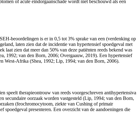
ptomen of acute eindorgaanschade wordt niet beschouwd als een
 SEH-beoordelingen is er in 0,5 tot 3% sprake van een (verdenking op
nd, laten zien dat de incidentie van hypertensief spoedgeval met
oek laat zien dat meer dan 50% van deze patiënten reeds bekend was
(Shea, 1992; van den Born, 2006; Overgaauw, 2019). Een hypertensief
d- en West-Afrika (Shea, 1992; Lip, 1994; van den Born, 2006).
llen speelt therapieontrouw van reeds voorgeschreven antihypertensiva
een secundaire oorzaak worden vastgesteld (Lip, 1994; van den Born,
oorzaken (feochromocytoom, ziekte van Cushing of primair
sief spoedgeval presenteren. Een overzicht van de aandoeningen die