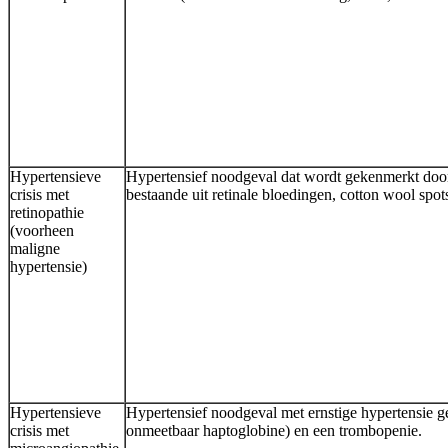
Hypertensieve
Hypertensief noodgeval dat wordt gekenmerkt door 
crisis met
bestaande uit retinale bloedingen, cotton wool spo
retinopathie
(voorheen
maligne
hypertensie)
Hypertensieve
Hypertensief noodgeval met ernstige hypertensie
crisis met
onmeetbaar haptoglobine) en een trombopenie.