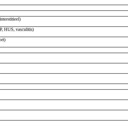
terstitieel)
, HUS, vasculitis)
ort)