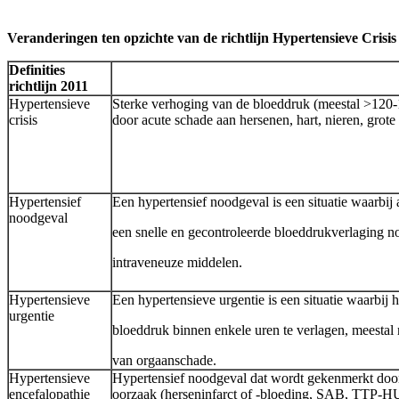
Veranderingen ten opzichte van de richtlijn Hypertensieve Crisis
Definities
richtlijn 2011
Hypertensieve
Sterke verhoging van de bloeddruk (meestal >120
crisis
door acute schade aan hersenen, hart, nieren, grote
Hypertensief
Een hypertensief noodgeval is een situatie waarbij
noodgeval
een snelle en gecontroleerde bloeddrukverlaging no
intraveneuze middelen.
Hypertensieve
Een hypertensieve urgentie is een situatie waarbij h
urgentie
bloeddruk binnen enkele uren te verlagen, meestal 
van orgaanschade.
Hypertensieve
Hypertensief noodgeval dat wordt gekenmerkt door e
encefalopathie
oorzaak (herseninfarct of -bloeding, SAB, TTP-H