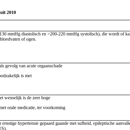
 uit 2010
-130 mmHg diastolisch en >200-220 mmHg systolisch), die wordt of k
 bloedvaten of ogen.
 als gevolg van acute orgaanschade
odzakelijk is met
et wenselijk is de zeer hoge
met orale medicatie, ter voorkoming
rnstige hypertensie gepaard gaande met sufheid, epileptische aanvalle
US).