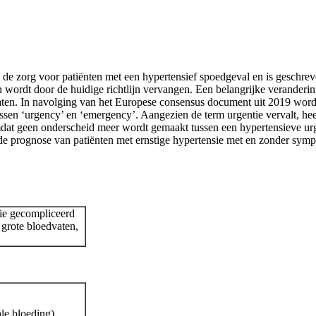
 de zorg voor patiënten met een hypertensief spoedgeval en is geschreve
n wordt door de huidige richtlijn vervangen. Een belangrijke verandering
erlaten. In navolging van het Europese consensus document uit 2019 wor
sen ‘urgency’ en ‘emergency’. Aangezien de term urgentie vervalt, hee
omdat geen onderscheid meer wordt gemaakt tussen een hypertensieve u
de prognose van patiënten met ernstige hypertensie met en zonder sym
ie gecompliceerd
 grote bloedvaten,
le bloeding),