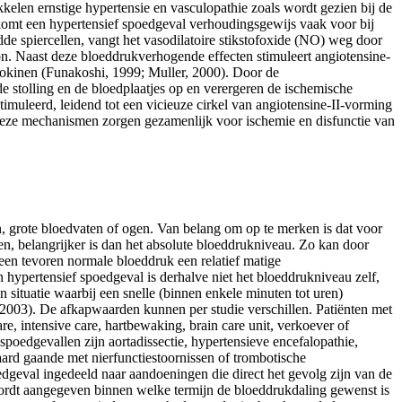
len ernstige hypertensie en vasculopathie zoals wordt gezien bij de
omt een hypertensief spoedgeval verhoudingsgewijs vaak voor bij
dde spiercellen, vangt het vasodilatoire stikstofoxide (NO) weg door
n. Naast deze bloeddrukverhogende effecten stimuleert angiotensine-
ytokinen (Funakoshi, 1999; Muller, 2000). Door de
e stolling en de bloedplaatjes op en verergeren de ischemische
timuleerd, leidend tot een vicieuze cirkel van angiotensine-II-vorming
 Deze mechanismen zorgen gezamenlijk voor ischemie en disfunctie van
n, grote bloedvaten of ogen. Van belang om op te merken is dat voor
n, belangrijker is dan het absolute bloeddrukniveau. Zo kan door
een tevoren normale bloeddruk een relatief matige
 hypertensief spoedgeval is derhalve niet het bloeddrukniveau zelf,
n situatie waarbij een snelle (binnen enkele minuten tot uren)
2003). De afkapwaarden kunnen per studie verschillen. Patiënten met
, intensive care, hartbewaking, brain care unit, verkoever of
poedgevallen zijn aortadissectie, hypertensieve encefalopathie,
aard gaande met nierfunctiestoornissen of trombotische
edgeval ingedeeld naar aandoeningen die direct het gevolg zijn van de
wordt aangegeven binnen welke termijn de bloeddrukdaling gewenst is