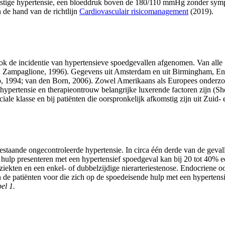
Ernstige hypertensie, een bloeddruk boven de 180/110 mmHg zonder sym
 de hand van de richtlijn
Cardiovasculair risicomanagement
(2019).
ook de incidentie van hypertensieve spoedgevallen afgenomen. Van alle
Zampaglione, 1996). Gegevens uit Amsterdam en uit Birmingham, Engela
 (Lip, 1994; van den Born, 2006). Zowel Amerikaans als Europees onderz
an hypertensie en therapieontrouw belangrijke luxerende factoren zijn 
ciale klasse en bij patiënten die oorspronkelijk afkomstig zijn uit Zui
bestaande ongecontroleerde hypertensie. In circa één derde van de geva
 hulp presenteren met een hypertensief spoedgeval kan bij 20 tot 40% 
iekten en een enkel- of dubbelzijdige nierarteriestenose. Endocriene 
n de patiënten voor die zich op de spoedeisende hulp met een hyperten
bel 1.