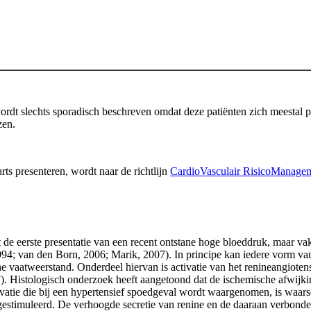
dt slechts sporadisch beschreven omdat deze patiënten zich meestal pr
en.
rts presenteren, wordt naar de richtlijn
CardioVasculair RisicoManag
t de eerste presentatie van een recent ontstane hoge bloeddruk, maar va
4; van den Born, 2006; Marik, 2007). In principe kan iedere vorm van 
he vaatweerstand. Onderdeel hiervan is activatie van het renineangiote
7). Histologisch onderzoek heeft aangetoond dat de ischemische afwi
atie die bij een hypertensief spoedgeval wordt waargenomen, is waarsc
 gestimuleerd. De verhoogde secretie van renine en de daaraan verbonde