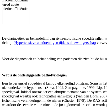
microangiopathie
en/of acute
nierinsufficiëntie
De diagnostiek en behandeling van gynaecologische spoedgevallen wor
richtlijn
Hypertensieve aandoeningen tijdens de zwangerschap
verwez
Voor de diagnostiek en behandeling van patiënten die zich bij de huisa
Wat is de onderliggende pathofysiologie?
Een hypertensief spoedgeval kan op elke leeftijd ontstaan. Soms is he
niet onderkende hypertensie (Shea, 1992; Zampaglione, 1996; Lip, 199
spoedgeval. Initieel ontstaat er een abrupte toename van de systemisc
spoedgeval waarbij ook retinopathie aanwezig is (van den Born, 200
ischemische veranderingen in de nieren (Chester, 1978). De RAS-activ
waardoor de secretie van renine in de juxtaglomerulaire cellen wordt