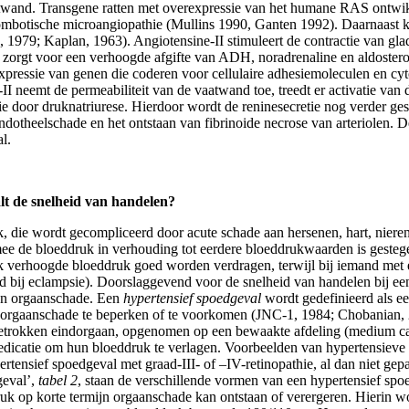
wand. Transgene ratten met overexpressie van het humane RAS ontwikke
ombotische microangiopathie (Mullins 1990, Ganten 1992). Daarnaast k
 1979; Kaplan, 1963). Angiotensine-II stimuleert de contractie van gla
zorgt voor een verhoogde afgifte van ADH, noradrenaline en aldostero
e expressie van genen die coderen voor cellulaire adhesiemoleculen en c
 neemt de permeabiliteit van de vaatwand toe, treedt er activatie van d
ie door druknatriurese. Hierdoor wordt de reninesecretie nog verder ges
endotheelschade en het ontstaan van fibrinoide necrose van arteriolen.
l.
lt de snelheid van handelen?
, die wordt gecompliceerd door acute schade aan hersenen, hart, niere
ee de bloeddruk in verhouding tot eerdere bloeddrukwaarden is gestege
rk verhoogde bloeddruk goed worden verdragen, terwijl bij iemand met 
d bij eclampsie). Doorslaggevend voor de snelheid van handelen bij een
van orgaanschade. Een
hypertensief spoedgeval
wordt gedefinieerd als ee
e orgaanschade te beperken of te voorkomen (JNC-1, 1984; Chobanian, 
betrokken eindorgaan, opgenomen op een bewaakte afdeling (medium care
edicatie om hun bloeddruk te verlagen. Voorbeelden van hypertensieve s
rtensief spoedgeval met graad-III- of –IV-retinopathie, al dan niet gep
geval’,
tabel 2
, staan de verschillende vormen van een hypertensief spo
druk op korte termijn orgaanschade kan ontstaan of verergeren. Hierin 