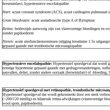
herseninfarct, hypertensieve encefalopathie
Hart:
acuut coronair syndroom (ACS), acuut cardiogeen pulmonaal
Grote bloedvaten:
acute aortadissectie (type A of B)/ruptuur
Retina:
beiderzijds aanwezig zijn van vlamvormige bloedingen en ex
zonder papiloedeem
Nieren:
acute nierfunctiestoornissen (stijging kreatinine 1.5x uitgang
gepaard gaande met trombotische microangiopathie
Hypertensieve encefalopathie:
Hypertensief spoedgeval dat wordt 
ernstige hypertensie gepaard gaande met gedragsveranderingen, sufhei
aanvallen, delier, zonder andere oorzaak (herseninfarct of -bloedin
Hypertensief spoedgeval met retinopathie, trombotische microan
Hypertensief spoedgeval dat wordt gekenmerkt door een sterk verho
(>200/120 mmHg) en bilaterale retina-afwijkingen (vlamvormige blo
wool spots, papiloedeem).