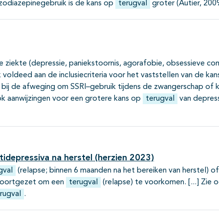
nzodiazepinegebruik is de kans op
terugval
groter (Autier, 2009
he ziekte (depressie, paniekstoornis, agorafobie, obsessieve co
oldeed aan de inclusiecriteria voor het vaststellen van de ka
bij de afweging om SSRI–gebruik tijdens de zwangerschap of 
ook aanwijzingen voor een grotere kans op
terugval
van depress
idepressiva na herstel (herzien 2023)
gval
(relapse; binnen 6 maanden na het bereiken van herstel) of
voortgezet om een
terugval
(relapse) te voorkomen.
Zie 
rugval
.