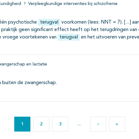
kundigheid
Verpleegkundige interventies bij schizofrenie
 één psychotische
terugval
voorkomen (lees: NNT = 7).
aan
praktijk geen significant effect heeft op het terugdringen va
 de vroege voortekenen van
terugval
en het uitvoeren van prev
zwangerschap en lactatie
 buiten de zwangerschap.
1
2
3
...
›
»