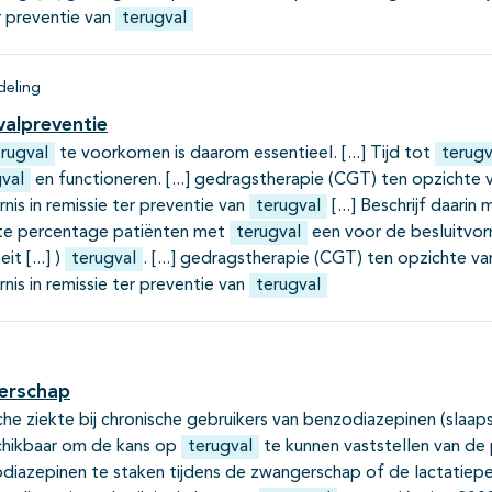
r preventie van
terugval
eling
valpreventie
rugval
te voorkomen is daarom essentieel.
Tijd tot
terugv
val
en functioneren.
gedragstherapie (CGT) ten opzichte 
is in remissie ter preventie van
terugval
Beschrijf daarin
te percentage patiënten met
terugval
een voor de besluitvorm
eit
)
terugval
.
gedragstherapie (CGT) ten opzichte va
is in remissie ter preventie van
terugval
gerschap
he ziekte bij chronische gebruikers van benzodiazepinen (slaaps
schikbaar om de kans op
terugval
te kunnen vaststellen van de 
diazepinen te staken tijdens de zwangerschap of de lactatieper