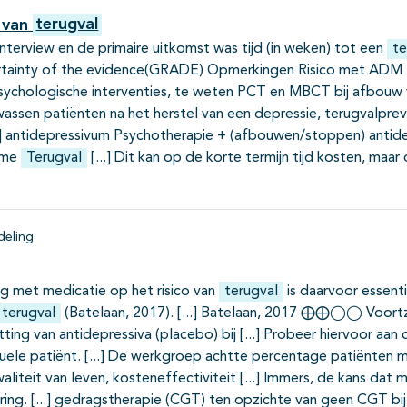
e van
terugval
terview en de primaire uitkomst was tijd (in weken) tot een
te
ertainty of the evidence(GRADE) Opmerkingen Risico met ADM 
hologische interventies, te weten PCT en MBCT bij afbouw van
wassen patiënten na het herstel van een depressie, terugvalpre
antidepressivum Psychotherapie + (afbouwen/stoppen) antide
ome
Terugval
Dit kan op de korte termijn tijd kosten, maar
eling
ng met medicatie op het risico van
terugval
is daarvoor essenti
terugval
(Batelaan, 2017).
Batelaan, 2017 ⨁⨁◯◯ Voortzett
ting van antidepressiva (placebo) bij
Probeer hiervoor aan d
duele patiënt.
De werkgroep achtte percentage patiënten 
waliteit van leven, kosteneffectiviteit
Immers, de kans dat 
ring.
gedragstherapie (CGT) ten opzichte van geen CGT bij