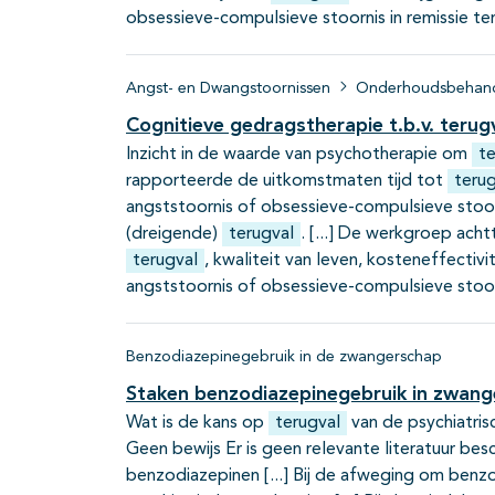
obsessieve-compulsieve stoornis in remissie te
Angst- en Dwangstoornissen
Onderhoudsbehand
Cognitieve gedragstherapie t.b.v. terug
Inzicht in de waarde van psychotherapie om
te
rapporteerde de uitkomstmaten tijd tot
terug
angststoornis of obsessieve-compulsieve stoorn
(dreigende)
terugval
.
De werkgroep acht
terugval
, kwaliteit van leven, kosteneffectivit
angststoornis of obsessieve-compulsieve stoorn
Benzodiazepinegebruik in de zwangerschap
Staken benzodiazepinegebruik in zwan
Wat is de kans op
terugval
van de psychiatrisc
Geen bewijs Er is geen relevante literatuur be
benzodiazepinen
Bij de afweging om benzo