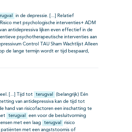
rugval
in de depressie.
Relatief
Risico met psychologische interventies+ ADM
 antidepressiva lijken even effectief in de
ventieve psychotherapeutische interventies aan
pressivum Control TAU Sham Wachtlijst Alleen
 op de lange termijn wordt er tijd bespaard,
eel.
Tijd tot
terugval
(belangrijk) Eén
ing van antidepressiva kan de tijd tot
e hand van risicofactoren een inschatting te
met
terugval
een voor de besluitvorming
mensen met een laag
terugval
risico
 patiënten met een angststoornis of