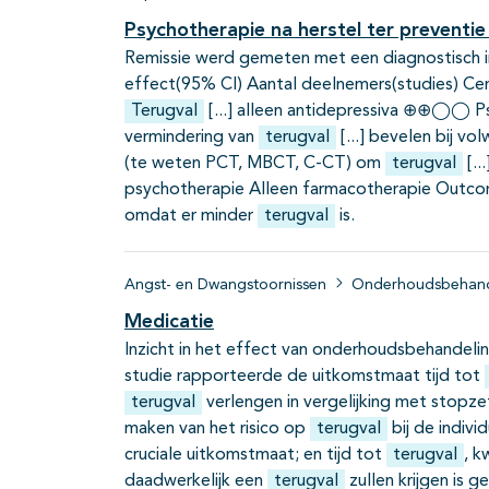
Psychotherapie na herstel ter preventi
Remissie werd gemeten met een diagnostisch in
effect(95% CI) Aantal deelnemers(studies) C
Terugval
alleen antidepressiva ⊕⊕◯◯ Psyc
vermindering van
terugval
bevelen bij vol
(te weten PCT, MBCT, C-CT) om
terugval
psychotherapie Alleen farmacotherapie Outc
omdat er minder
terugval
is.
Angst- en Dwangstoornissen
Onderhoudsbehand
Medicatie
Inzicht in het effect van onderhoudsbehandeli
studie rapporteerde de uitkomstmaat tijd tot
terugval
verlengen in vergelijking met stopzet
maken van het risico op
terugval
bij de indivi
cruciale uitkomstmaat; en tijd tot
terugval
, k
daadwerkelijk een
terugval
zullen krijgen is ge