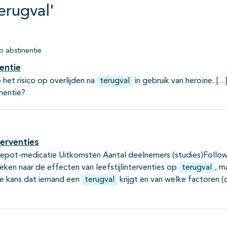
erugval'
p abstinentie
entie
het risico op overlijden na
terugval
in gebruik van heroïne.
inentie?
terventies
 depot-medicatie Uitkomsten Aantal deelnemers (studies)Follo
gekeken naar de effecten van leefstijlinterventies op
terugval
, m
e kans dat iemand een
terugval
krijgt en van welke factoren (d