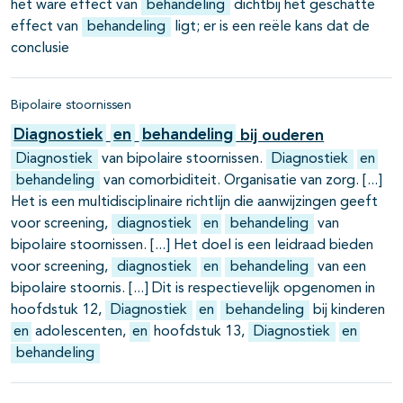
het ware effect van
behandeling
dichtbij het geschatte
effect van
behandeling
ligt; er is een reële kans dat de
conclusie
Bipolaire stoornissen
Diagnostiek
en
behandeling
bij ouderen
Diagnostiek
van bipolaire stoornissen.
Diagnostiek
en
behandeling
van comorbiditeit. Organisatie van zorg.
Het is een multidisciplinaire richtlijn die aanwijzingen geeft
voor screening,
diagnostiek
en
behandeling
van
bipolaire stoornissen.
Het doel is een leidraad bieden
voor screening,
diagnostiek
en
behandeling
van een
bipolaire stoornis.
Dit is respectievelijk opgenomen in
hoofdstuk 12,
Diagnostiek
en
behandeling
bij kinderen
en
adolescenten,
en
hoofdstuk 13,
Diagnostiek
en
behandeling