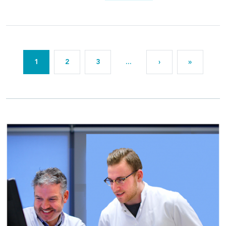
1
2
3
...
›
»