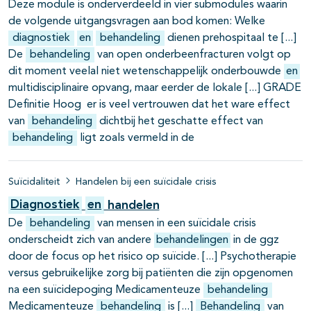
Deze module is onderverdeeld in vier submodules waarin
de volgende uitgangsvragen aan bod komen: Welke
diagnostiek
en
behandeling
dienen prehospitaal te
De
behandeling
van open onderbeenfracturen volgt op
dit moment veelal niet wetenschappelijk onderbouwde
en
multidisciplinaire opvang, maar eerder de lokale
GRADE
Definitie Hoog ­ er is veel vertrouwen dat het ware effect
van
behandeling
dichtbij het geschatte effect van
behandeling
ligt zoals vermeld in de
Suïcidaliteit
Handelen bij een suïcidale crisis
Diagnostiek
en
handelen
De
behandeling
van mensen in een suïcidale crisis
onderscheidt zich van andere
behandelingen
in de ggz
door de focus op het risico op suïcide.
Psychotherapie
versus gebruikelijke zorg bij patiënten die zijn opgenomen
na een suïcidepoging Medicamenteuze
behandeling
Medicamenteuze
behandeling
is
Behandeling
van