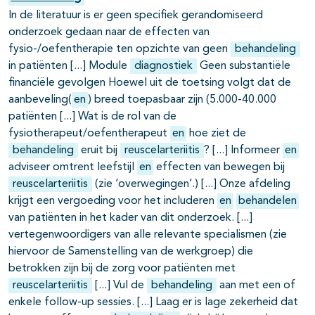
In de literatuur is er geen specifiek gerandomiseerd
onderzoek gedaan naar de effecten van
fysio-/oefentherapie ten opzichte van geen
behandeling
in patiënten
Module
diagnostiek
Geen substantiële
financiële gevolgen Hoewel uit de toetsing volgt dat de
aanbeveling(
en
) breed toepasbaar zijn (5.000-40.000
patiënten
Wat is de rol van de
fysiotherapeut/oefentherapeut
en
hoe ziet de
behandeling
eruit bij
reuscelarteriitis
?
Informeer
en
adviseer omtrent leefstijl
en
effecten van bewegen bij
reuscelarteriitis
(zie ‘overwegingen’.)
Onze afdeling
krijgt een vergoeding voor het includeren
en
behandelen
van patiënten in het kader van dit onderzoek.
vertegenwoordigers van alle relevante specialismen (zie
hiervoor de Samenstelling van de werkgroep) die
betrokken zijn bij de zorg voor patiënten met
reuscelarteriitis
Vul de
behandeling
aan met een of
enkele follow-up sessies.
Laag er is lage zekerheid dat