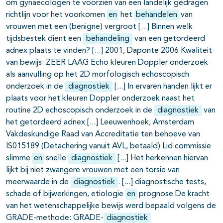
om gynaecologen te voorzien van een landelijk gedragen
richtlijn voor het voorkomen
en
het
behandelen
van
vrouwen met een (benigne) vergroot
Binnen welk
tijdsbestek dient een
behandeling
van een getordeerd
adnex plaats te vinden?
2001, Daponte 2006 Kwaliteit
van bewijs: ZEER LAAG Echo kleuren Doppler onderzoek
als aanvulling op het 2D morfologisch echoscopisch
onderzoek in de
diagnostiek
In ervaren handen lijkt er
plaats voor het kleuren Doppler onderzoek naast het
routine 2D echoscopisch onderzoek in de
diagnostiek
van
het getordeerd adnex
Leeuwenhoek, Amsterdam
Vakdeskundige Raad van Accreditatie ten behoeve van
IS015189 (Detachering vanuit AVL, betaald) Lid commissie
slimme
en
snelle
diagnostiek
Het herkennen hiervan
lijkt bij niet zwangere vrouwen met een torsie van
meerwaarde in de
diagnostiek
.
diagnostische tests,
schade of bijwerkingen, etiologie
en
prognose De kracht
van het wetenschappelijke bewijs werd bepaald volgens de
GRADE-methode: GRADE-
diagnostiek