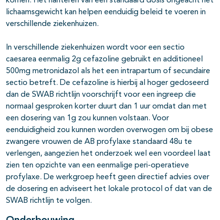
komen. Het hanteren van een standaard dosis ongeacht het
lichaamsgewicht kan helpen eenduidig beleid te voeren in
verschillende ziekenhuizen.
In verschillende ziekenhuizen wordt voor een sectio
caesarea eenmalig 2g cefazoline gebruikt en additioneel
500mg metronidazol als het een intrapartum of secundaire
sectio betreft. De cefazoline is hierbij al hoger gedoseerd
dan de SWAB richtlijn voorschrijft voor een ingreep die
normaal gesproken korter duurt dan 1 uur omdat dan met
een dosering van 1g zou kunnen volstaan. Voor
eenduidigheid zou kunnen worden overwogen om bij obese
zwangere vrouwen de AB profylaxe standaard 48u te
verlengen, aangezien het onderzoek wel een voordeel laat
zien ten opzichte van een eenmalige peri-operatieve
profylaxe. De werkgroep heeft geen directief advies over
de dosering en adviseert het lokale protocol of dat van de
SWAB richtlijn te volgen.