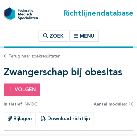
Richtlijnendatabase
t inhoudsopgave
ZOEK
MENU
n binnen deze richtlijn
Terug naar zoekresultaten
Zwangerschap bij obesitas
VOLGEN
Initiatief:
NVOG
Aantal modules:
10
Bijlagen
Download richtlijn