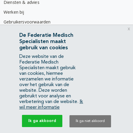
Diensten & advies
Werken bij
Gebruikersvoorwaarden
x
Privacyverklaring
De Federatie Medisch
Specialisten maakt
Contact
gebruik van cookies
Mercatorlaan 1200
Deze website van de
3528 BL Utrecht
Federatie Medisch
Specialisten maakt gebruik
van cookies, hiermee
(088) 505 34 34
verzamelen we informatie
info@richtlijnendatabase.nl
over het gebruik van de
website. Deze worden
gebruikt voor analyse en
YouTube
LinkedIn
verbetering van de website.
Ik
wil meer informatie
KvK Federatie Medisch Specialisten:
40483480
Ik ga akkoord
Ik ga niet akkoord
Privacyverklaring