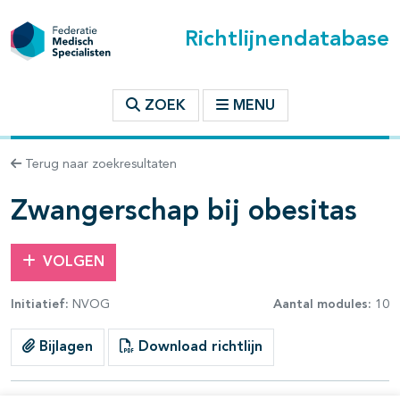
Richtlijnendatabase
t inhoudsopgave
ZOEK
MENU
n binnen deze richtlijn
Terug naar zoekresultaten
Zwangerschap bij obesitas
VOLGEN
Initiatief:
NVOG
Aantal modules:
10
Bijlagen
Download richtlijn