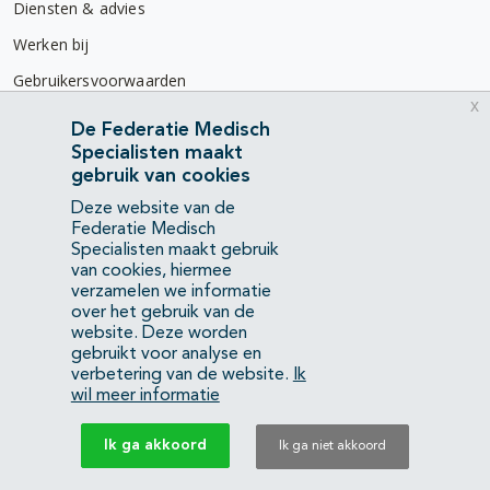
Diensten & advies
Werken bij
Gebruikersvoorwaarden
x
Privacyverklaring
De Federatie Medisch
Specialisten maakt
Contact
gebruik van cookies
Mercatorlaan 1200
Deze website van de
3528 BL Utrecht
Federatie Medisch
Specialisten maakt gebruik
van cookies, hiermee
(088) 505 34 34
verzamelen we informatie
info@richtlijnendatabase.nl
over het gebruik van de
website. Deze worden
gebruikt voor analyse en
YouTube
LinkedIn
verbetering van de website.
Ik
wil meer informatie
KvK Federatie Medisch Specialisten:
40483480
Ik ga akkoord
Ik ga niet akkoord
Privacyverklaring