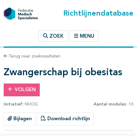
Richtlijnendatabase
t inhoudsopgave
ZOEK
MENU
n binnen deze richtlijn
Terug naar zoekresultaten
Zwangerschap bij obesitas
VOLGEN
Initiatief:
NVOG
Aantal modules:
10
Bijlagen
Download richtlijn