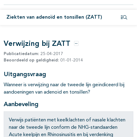
pagina's open- en dichtklappen
Ziekten van adenoïd en tonsillen (ZATT)
Open i
Verwijzing bij ZATT
pagina's open- en dichtklappen
Opties
Publicatiedatum:
25-04-2017
Beoordeeld op geldigheid:
01-01-2014
pagina's open- en dichtklappen
Uitgangsvraag
Wanneer is verwijzing naar de tweede lijn geïndiceerd bij
aandoeningen van adenoïd en tonsillen?
Aanbeveling
pagina's open- en dichtklappen
Verwijs patiënten met keelklachten of nasale klachten
naar de tweede lijn conform de NHG-standaarden
Acute keelpijn en Rhinosinusitis en bij verdenking