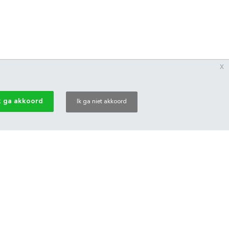
x
k ga akkoord
Ik ga niet akkoord