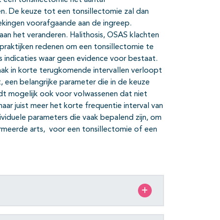
kt een tonsillectomie het aantal
n. De keuze tot een tonsillectomie zal dan
ekingen voorafgaande aan de ingreep.
 aan het veranderen. Halithosis, OSAS klachten
praktijken redenen om een tonsillectomie te
s indicaties waar geen evidence voor bestaat.
aak in korte terugkomende intervallen verloopt
 een belangrijke parameter die in de keuze
ldt mogelijk ook voor volwassenen dat niet
maar juist meer het korte frequentie interval van
ndividuele parameters die vaak bepalend zijn, om
rmeerde arts, voor een tonsillectomie of een