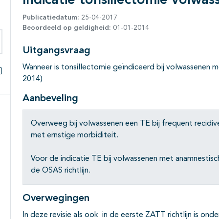
Indicatie tonsillectomie volwa
Publicatiedatum:
25-04-2017
Beoordeeld op geldigheid:
01-01-2014
Uitgangsvraag
eken binnen deze richtlijn
Wanneer is tonsillectomie geïndiceerd bij volwassenen me
2014)
Alles openklappen
Aanbeveling
Overweeg bij volwassenen een TE bij frequent recidiver
met ernstige morbiditeit.
Voor de indicatie TE bij volwassenen met anamnestisc
de OSAS richtlijn.
Overwegingen
In deze revisie als ook in de eerste ZATT richtlijn is on