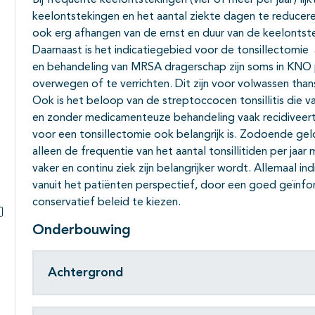
Bij frequente keelontstekingen (vier of meer per jaar) lij
keelontstekingen en het aantal ziekte dagen te reducere
ook erg afhangen van de ernst en duur van de keelontst
Daarnaast is het indicatiegebied voor de tonsillectomie
en behandeling van MRSA dragerschap zijn soms in KNO 
overwegen of te verrichten. Dit zijn voor volwassen than
Ook is het beloop van de streptoccocen tonsillitis die v
en zonder medicamenteuze behandeling vaak recidiveert,
voor een tonsillectomie ook belangrijk is. Zodoende ge
alleen de frequentie van het aantal tonsillitiden per jaar 
vaker en continu ziek zijn belangrijker wordt. Allemaal i
vanuit het patiënten perspectief, door een goed geïnfo
conservatief beleid te kiezen.
Subpagina's open- en dichtklappen
Onderbouwing
Achtergrond