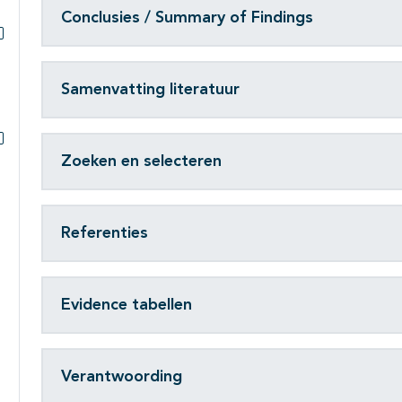
Conclusies / Summary of Findings
Subpagina's open- en dichtklappen
Samenvatting literatuur
Zoeken en selecteren
Subpagina's open- en dichtklappen
Referenties
Evidence tabellen
Verantwoording