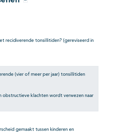
ssenen
Opties
t recidiverende tonsillitiden? (gereviseerd in
ende (vier of meer per jaar) tonsillitiden
h obstructieve klachten wordt verwezen naar
derscheid gemaakt tussen kinderen en