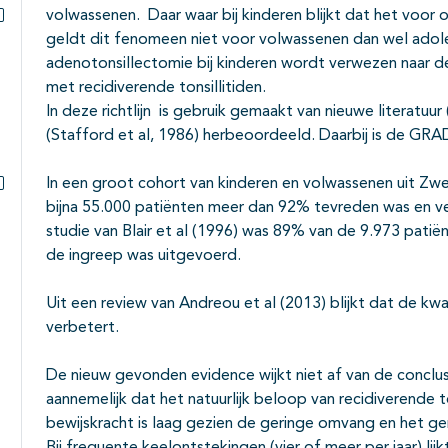
volwassenen. Daar waar bij kinderen blijkt dat het voor oud
Subpagina's open- en dichtklappen
geldt dit fenomeen niet voor volwassenen dan wel ado
adenotonsillectomie bij kinderen wordt verwezen naar d
met recidiverende tonsillitiden.
In deze richtlijn is gebruik gemaakt van nieuwe literatuur 
(Stafford et al, 1986) herbeoordeeld. Daarbij is de GR
In een groot cohort van kinderen en volwassenen uit Zwed
Subpagina's open- en dichtklappen
bijna 55.000 patiënten meer dan 92% tevreden was en ve
studie van Blair et al (1996) was 89% van de 9.973 patië
de ingreep was uitgevoerd.
Uit een review van Andreou et al (2013) blijkt dat de kwa
verbetert.
De nieuw gevonden evidence wijkt niet af van de conclusie
aannemelijk dat het natuurlijk beloop van recidiverende to
bewijskracht is laag gezien de geringe omvang en het ge