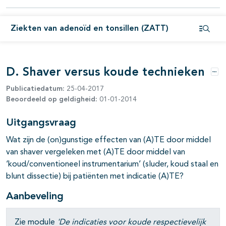
pagina's open- en dichtklappen
Ziekten van adenoïd en tonsillen (ZATT)
Open i
D. Shaver versus koude technieken
pagina's open- en dichtklappen
Opt
Publicatiedatum:
25-04-2017
Beoordeeld op geldigheid:
01-01-2014
pagina's open- en dichtklappen
Uitgangsvraag
pagina's open- en dichtklappen
Wat zijn de (on)gunstige effecten van (A)TE door middel
van shaver vergeleken met (A)TE door middel van
‘koud/conventioneel instrumentarium’ (sluder, koud staal en
blunt dissectie) bij patiënten met indicatie (A)TE?
Aanbeveling
Zie module
'De indicaties voor koude respectievelijk