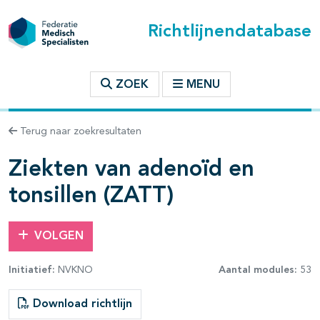
Richtlijnendatabase
t inhoudsopgave
ZOEK
MENU
n binnen deze richtlijn
Terug naar zoekresultaten
les openklappen
Ziekten van adenoïd en
tonsillen (ZATT)
VOLGEN
Initiatief:
NVKNO
Aantal modules:
53
Download richtlijn