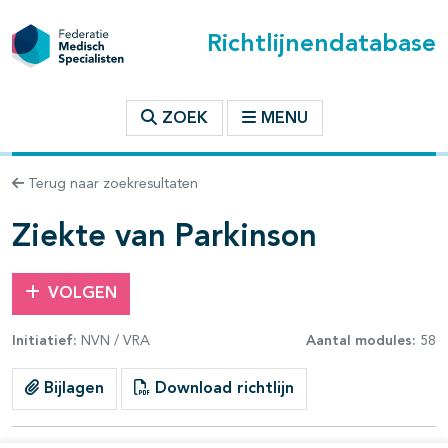
Richtlijnendatabase
t inhoudsopgave
ZOEK
MENU
n binnen deze richtlijn
Terug naar zoekresultaten
les openklappen
Ziekte van Parkinson
VOLGEN
Initiatief:
NVN / VRA
Aantal modules:
58
pagina's open- en dichtklappen
Bijlagen
Download richtlijn
pagina's open- en dichtklappen