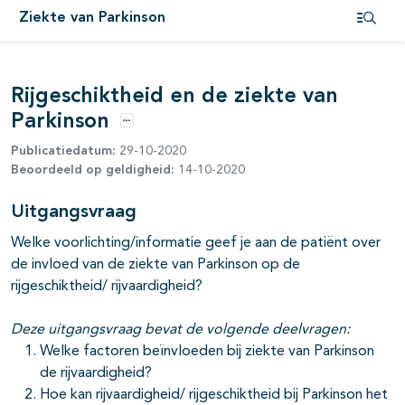
pagina's open- en dichtklappen
Ziekte van Parkinson
Open i
pagina's open- en dichtklappen
Rijgeschiktheid en de ziekte van
pagina's open- en dichtklappen
Parkinson
Opties
Publicatiedatum:
29-10-2020
Beoordeeld op geldigheid:
14-10-2020
Uitgangsvraag
Welke voorlichting/informatie geef je aan de patiënt over
de invloed van de ziekte van Parkinson op de
pagina's open- en dichtklappen
rijgeschiktheid/ rijvaardigheid?
Deze uitgangsvraag bevat de volgende deelvragen:
pagina's open- en dichtklappen
Welke factoren beïnvloeden bij ziekte van Parkinson
de rijvaardigheid?
pagina's open- en dichtklappen
Hoe kan rijvaardigheid/ rijgeschiktheid bij Parkinson het