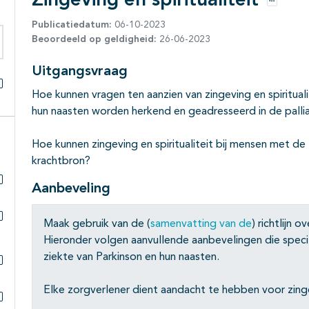
Zingeving en spiritualiteit
Opties
Publicatiedatum:
06-10-2023
Beoordeeld op geldigheid:
26-06-2023
eken binnen deze richtlijn
Uitgangsvraag
Hoe kunnen vragen ten aanzien van zingeving en spiritual
Alles openklappen
hun naasten worden herkend en geadresseerd in de palli
Hoe kunnen zingeving en spiritualiteit bij mensen met de
krachtbron?
Aanbeveling
Subpagina's open- en dichtklappen
Maak gebruik van de (
samenvatting van de
) richtlijn o
Subpagina's open- en dichtklappen
Hieronder volgen aanvullende aanbevelingen die speci
ziekte van Parkinson en hun naasten.
Subpagina's open- en dichtklappen
Elke zorgverlener dient aandacht te hebben voor zingev