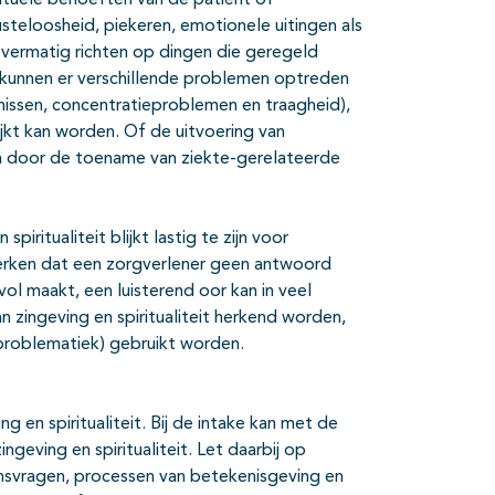
tuele behoeften van de patiënt of
usteloosheid, piekeren, emotionele uitingen als
 overmatig richten op dingen die geregeld
 kunnen er verschillende problemen optreden
rnissen, concentratieproblemen en traagheid),
kt kan worden. Of de uitvoering van
en door de toename van ziekte-gerelateerde
iritualiteit blijkt lastig te zijn voor
 merken dat een zorgverlener geen antwoord
l maakt, een luisterend oor kan in veel
 zingeving en spiritualiteit herkend worden,
roblematiek) gebruikt worden.
 en spiritualiteit. Bij de intake kan met de
eving en spiritualiteit. Let daarbij op
nsvragen, processen van betekenisgeving en