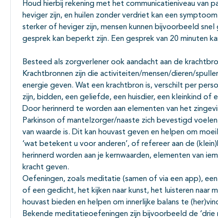
Houd hierbij rekening met het communicatieniveau van pa
heviger zijn, en huilen zonder verdriet kan een symptoom 
sterker of heviger zijn, mensen kunnen bijvoorbeeld sne
gesprek kan beperkt zijn. Een gesprek van 20 minuten ka
Besteed als zorgverlener ook aandacht aan de krachtbro
Krachtbronnen zijn die activiteiten/mensen/dieren/spulle
energie geven. Wat een krachtbron is, verschilt per per
zijn, bidden, een geliefde, een huisdier, een kleinkind of
Door herinnerd te worden aan elementen van het zingevi
Parkinson of mantelzorger/naaste zich bevestigd voelen i
van waarde is. Dit kan houvast geven en helpen om moeil
‘wat betekent u voor anderen’, of refereer aan de (klein
herinnerd worden aan je kernwaarden, elementen van iem
kracht geven.
Oefeningen, zoals meditatie (samen of via een app), een
of een gedicht, het kijken naar kunst, het luisteren naar
houvast bieden en helpen om innerlijke balans te (her)vin
Bekende meditatieoefeningen zijn bijvoorbeeld de ‘drie 