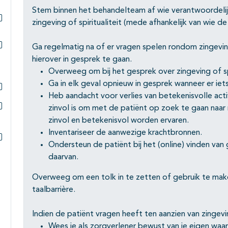
Subpagina's open- en dichtklappen
Stem binnen het behandelteam af wie verantwoordelijk
zingeving of spiritualiteit (mede afhankelijk van wie de
Subpagina's open- en dichtklappen
Ga regelmatig na of er vragen spelen rondom zingeving
Subpagina's open- en dichtklappen
hierover in gesprek te gaan.
Overweeg om bij het gesprek over zingeving of sp
Ga in elk geval opnieuw in gesprek wanneer er iets
Heb aandacht voor verlies van betekenisvolle acti
Subpagina's open- en dichtklappen
zinvol is om met de patiënt op zoek te gaan naar 
Subpagina's open- en dichtklappen
zinvol en betekenisvol worden ervaren.
Inventariseer de aanwezige krachtbronnen.
Ondersteun de patiënt bij het (online) vinden van
Subpagina's open- en dichtklappen
daarvan.
Overweeg om een tolk in te zetten of gebruik te make
taalbarrière.
Indien de patiënt vragen heeft ten aanzien van zingeving
Wees je als zorgverlener bewust van je eigen waar