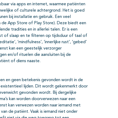
kbaar via apps en internet, waarmee patiënten
welijke of culturele achtergrond. Het is goed
en bij installatie en gebruik. Een veel
 in de App Store of Play Store). Deze biedt een
de tradities en in allerlei talen. Er is een
of slaap en te filteren op tijdsduur of taal of
tie’, ‘mindfulness’, ‘innerlijke rust’, ‘gebed’
wenst kan een geestelijk verzorger
 en/of rituelen die aansluiten bij de
tiënt of diens naaste.
n en geen betekenis gevonden wordt in de
an existentieel lijden. Dit wordt gekenmerkt door
evenwicht gevonden wordt. Bij dergelijke
emma’s kan worden doorverwezen naar een
ewenst kan verwezen worden naar iemand met
van de patiënt. Vaak is iemand niet onder