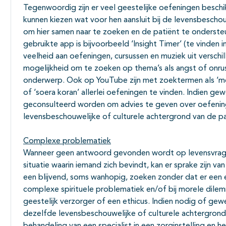
Tegenwoordig zijn er veel geestelijke oefeningen beschi
kunnen kiezen wat voor hen aansluit bij de levensbeschou
om hier samen naar te zoeken en de patiënt te ondersteun
gebruikte app is bijvoorbeeld ‘Insight Timer’ (te vinden
veelheid aan oefeningen, cursussen en muziek uit verschillen
mogelijkheid om te zoeken op thema’s als angst of onrust 
onderwerp. Ook op YouTube zijn met zoektermen als ‘medita
of ‘soera koran’ allerlei oefeningen te vinden. Indien ge
geconsulteerd worden om advies te geven over oefeningen
levensbeschouwelijke of culturele achtergrond van de pa
Complexe problematiek
Wanneer geen antwoord gevonden wordt op levensvrage
situatie waarin iemand zich bevindt, kan er sprake zijn v
een blijvend, soms wanhopig, zoeken zonder dat er een 
complexe spirituele problematiek en/of bij morele dil
geestelijk verzorger of een ethicus. Indien nodig of g
dezelfde levensbeschouwelijke of culturele achtergrond 