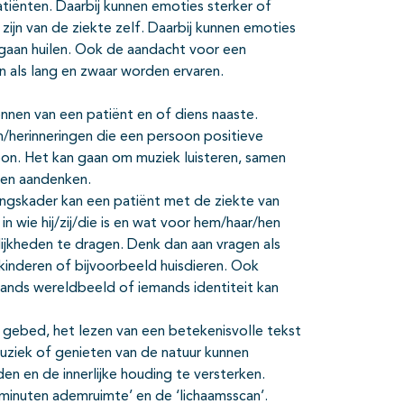
tiënten. Daarbij kunnen emoties sterker of
zijn van de ziekte zelf. Daarbij kunnen emoties
l gaan huilen. Ook de aandacht voor een
n als lang en zwaar worden ervaren.
nnen van een patiënt en of diens naaste.
n/herinneringen die een persoon positieve
soon. Het kan gaan om muziek luisteren, samen
 een aandenken.
ngskader kan een patiënt met de ziekte van
n wie hij/zij/die is en wat voor hem/haar/hen
ijkheden te dragen. Denk dan aan vragen als
)kinderen of bijvoorbeeld huisdieren. Ook
ands wereldbeeld of iemands identiteit kan
 gebed, het lezen van een betekenisvolle tekst
 muziek of genieten van de natuur kunnen
den en de innerlijke houding te versterken.
minuten ademruimte’ en de ‘lichaamsscan’.