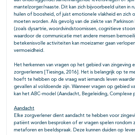
aan onderliggende/samenhangende levensvragen of spiri
mantelzorger/naaste. Dit kan zich bijvoorbeeld uiten in r
huilen of boosheid, of juist emotionele vlakheid en zich
moeten worden. Als gevolg van de ziekte van Parkinson
(zoals dysartrie, woordvindstoornissen, cognitieve stoo
waardoor de communicatie met andere mensen bemoeilij
betekenisvolle activiteiten kan moeizamer gaan verlop
vermoeidheid.
Het herkennen van vragen op het gebied van zingeving en sp
zorgverleners [Tiesinga, 2016]. Het is belangrijk op te
hoeft te hebben op de vraag wat iemands leven waardevo
gevallen al voldoende zijn. Wanneer vragen op gebied van
kan het ABC-model (Aandacht, Begeleiding, Complexe p
Aandacht
Elke zorgverlener dient aandacht te hebben voor zingeving
patiënt worden besproken of er vragen spelen rondom zing
metaforen en beeldspraak. Deze kunnen duiden op leve