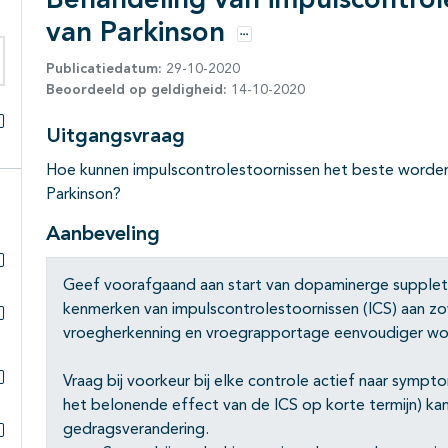
Behandeling van impulscontrole
van Parkinson
Opties
Publicatiedatum:
29-10-2020
eken binnen deze richtlijn
Beoordeeld op geldigheid:
14-10-2020
Uitgangsvraag
Alles openklappen
Hoe kunnen impulscontrolestoornissen het beste worden
Parkinson?
Aanbeveling
Subpagina's open- en dichtklappen
Geef voorafgaand aan start van dopaminerge suppletie 
kenmerken van impulscontrolestoornissen (ICS) aan zo
vroegherkenning en vroegrapportage eenvoudiger wo
Subpagina's open- en dichtklappen
Vraag bij voorkeur bij elke controle actief naar sympt
Subpagina's open- en dichtklappen
het belonende effect van de ICS op korte termijn) kan
gedragsverandering.