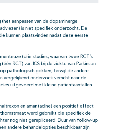
ng (het aanpassen van de dopaminerge
dviezen) is niet specifiek onderzocht. De
die kunnen plaatsvinden nadat deze eerste
amenteuze (drie studies, waarvan twee RCT‘s
(één RCT) van ICS bij de ziekte van Parkinson
r op pathologisch gokken, terwijl de andere
en vergelijkend onderzoek verricht naar de
udies uitgevoerd met kleine patiëntaantallen
 naltrexon en amantadine) een positief effect
uitkomstmaat werd gebruikt die specifiek de
echter nog niet gerepliceerd. Duur van follow-up
geen andere behandelopties beschikbaar zijn