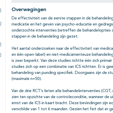
Subpagina's open- en dichtklappen
Overwegingen
Subpagina's open- en dichtklappen
De effectiviteit van de eerste stappen in de behandeli
medicatie en het geven van psycho-educatie en gedragsa
Subpagina's open- en dichtklappen
onderzochte interventies betreffen de behandelopties 
stappen in de behandeling zijn gezet.
Het aantal onderzoeken naar de effectiviteit van medic
Subpagina's open- en dichtklappen
en één open-label) en niet-medicamenteuze behandeling 
is zeer beperkt. Van deze studies richtte één zich primai
Subpagina's open- en dichtklappen
studies zich op een combinatie van ICS richtten. Er is ge
behandeling van punding specifiek. Doorgaans zijn de st
(maximale n=50).
Van de drie RCT’s lieten alle behandelinterventies (CGT,
zien ten opzichte van de controleconditie, wanneer de 
ernst van de ICS in kaart bracht. Deze bevindingen zijn 
verschilde van 1 tot 6 maanden. Gezien het feit dat er 