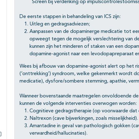
Screen bij verdenking op impulscontrolestoorn
Subpagina's open- en dichtklappen
De eerste stappen in behandeling van ICS zijn:
Uitleg en gedragsadviezen;
Aanpassen van de dopaminerge medicatie tot een 
opweegt tegen de mogelijk verslechtering van de 
kunnen zijn het minderen of staken van een dopa
dopamine-agonist naar een levodopapreparaat en
Wees bij afbouw van dopamine-agonist alert op het r
(‘onttrekking’) syndroom, welke gekenmerkt wordt do
medicatie), dysfore/sombere stemming, apathie, ver
Wanneer bovenstaande maatregelen onvoldoende de 
kunnen de volgende interventies overwogen worden:
Cognitieve gedragstherapie (op voorwaarde dat c
Naltrexon (cave bijwerkingen, zoals misselijkheid).
Amantadine in geval van pathologisch gokken (cav
verwardheid/hallucinaties).