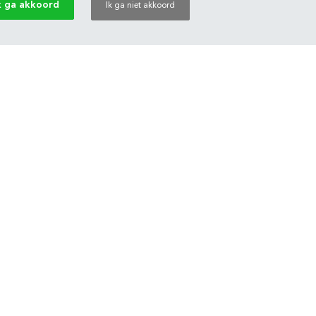
k ga akkoord
Ik ga niet akkoord