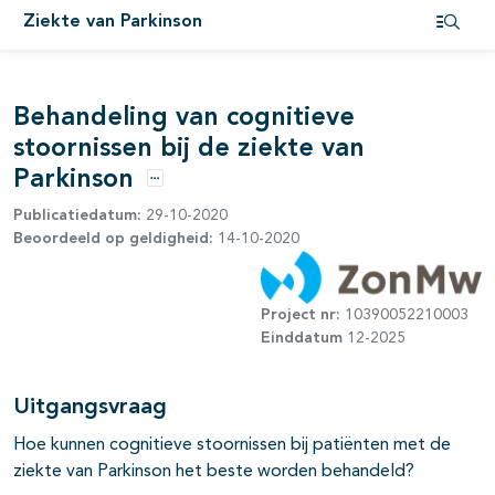
pagina's open- en dichtklappen
Ziekte van Parkinson
Open i
pagina's open- en dichtklappen
Behandeling van cognitieve
stoornissen bij de ziekte van
Parkinson
Opties
Publicatiedatum:
29-10-2020
Beoordeeld op geldigheid:
14-10-2020
Project nr:
10390052210003
Einddatum
12-2025
Uitgangsvraag
Hoe kunnen cognitieve stoornissen bij patiënten met de
ziekte van Parkinson het beste worden behandeld?