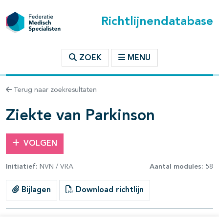
Richtlijnendatabase
t inhoudsopgave
ZOEK
MENU
n binnen deze richtlijn
Terug naar zoekresultaten
les openklappen
Ziekte van Parkinson
VOLGEN
Initiatief:
NVN / VRA
Aantal modules:
58
pagina's open- en dichtklappen
Bijlagen
Download richtlijn
pagina's open- en dichtklappen