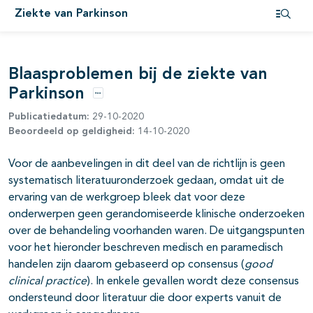
pagina's open- en dichtklappen
Ziekte van Parkinson
Open i
pagina's open- en dichtklappen
Blaasproblemen bij de ziekte van
Parkinson
Opties
Publicatiedatum:
29-10-2020
Beoordeeld op geldigheid:
14-10-2020
Voor de aanbevelingen in dit deel van de richtlijn is geen
systematisch literatuuronderzoek gedaan, omdat uit de
ervaring van de werkgroep bleek dat voor deze
onderwerpen geen gerandomiseerde klinische onderzoeken
over de behandeling voorhanden waren. De uitgangspunten
voor het hieronder beschreven medisch en paramedisch
handelen zijn daarom gebaseerd op consensus (
good
clinical practice
). In enkele gevallen wordt deze consensus
ondersteund door literatuur die door experts vanuit de