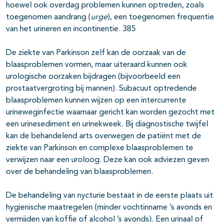
pagina's open- en dichtklappen
hoewel ook overdag problemen kunnen optreden, zoals
toegenomen aandrang (
urge
), een toegenomen frequentie
van het urineren en incontinentie. 385
De ziekte van Parkinson zelf kan de oorzaak van de
blaasproblemen vormen, maar uiteraard kunnen ook
urologische oorzaken bijdragen (bijvoorbeeld een
prostaatvergroting bij mannen). Subacuut optredende
blaasproblemen kunnen wijzen op een intercurrente
urineweginfectie waarnaar gericht kan worden gezocht met
een urinesediment en urinekweek. Bij diagnostische twijfel
kan de behandelend arts overwegen de patiënt met de
ziekte van Parkinson en complexe blaasproblemen te
verwijzen naar een uroloog. Deze kan ook adviezen geven
over de behandeling van blaasproblemen.
De behandeling van nycturie bestaat in de eerste plaats uit
hygienische maatregelen (minder vochtinname ’s avonds en
vermijden van koffie of alcohol ’s avonds). Een urinaal of