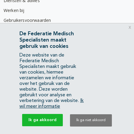
Diensten & advies
Werken bij
Gebruikersvoorwaarden
x
Privacyverklaring
De Federatie Medisch
Specialisten maakt
Contact
gebruik van cookies
Mercatorlaan 1200
Deze website van de
3528 BL Utrecht
Federatie Medisch
Specialisten maakt gebruik
van cookies, hiermee
(088) 505 34 34
verzamelen we informatie
info@richtlijnendatabase.nl
over het gebruik van de
website. Deze worden
gebruikt voor analyse en
YouTube
LinkedIn
verbetering van de website.
Ik
wil meer informatie
KvK Federatie Medisch Specialisten:
40483480
Ik ga akkoord
Ik ga niet akkoord
Privacyverklaring