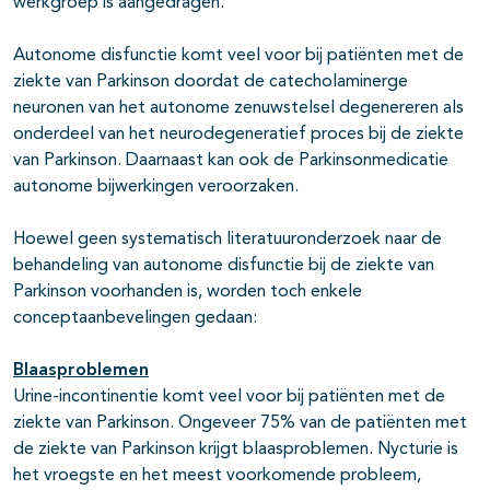
werkgroep is aangedragen.
pagina's open- en dichtklappen
Autonome disfunctie komt veel voor bij patiënten met de
ziekte van Parkinson doordat de catecholaminerge
neuronen van het autonome zenuwstelsel degenereren als
onderdeel van het neurodegeneratief proces bij de ziekte
van Parkinson. Daarnaast kan ook de Parkinsonmedicatie
autonome bijwerkingen veroorzaken.
Hoewel geen systematisch literatuuronderzoek naar de
behandeling van autonome disfunctie bij de ziekte van
Parkinson voorhanden is, worden toch enkele
pagina's open- en dichtklappen
conceptaanbevelingen gedaan:
pagina's open- en dichtklappen
Blaasproblemen
Urine-incontinentie komt veel voor bij patiënten met de
ziekte van Parkinson. Ongeveer 75% van de patiënten met
de ziekte van Parkinson krijgt blaasproblemen. Nycturie is
pagina's open- en dichtklappen
het vroegste en het meest voorkomende probleem,