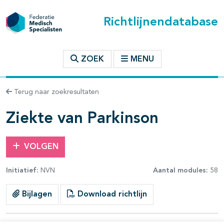
Richtlijnendatabase
t inhoudsopgave
ZOEK
MENU
n binnen deze richtlijn
Terug naar zoekresultaten
les openklappen
Ziekte van Parkinson
VOLGEN
Initiatief:
NVN
Aantal modules:
58
pagina's open- en dichtklappen
Bijlagen
Download richtlijn
pagina's open- en dichtklappen