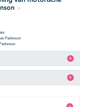
ing van motorische
inson
Opties
es:
van Parkinson
 Parkinson