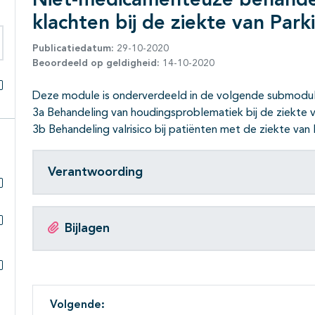
Niet-medicamenteuze behandel
klachten bij de ziekte van Park
Publicatiedatum:
29-10-2020
eken binnen deze richtlijn
Beoordeeld op geldigheid:
14-10-2020
Deze module is onderverdeeld in de volgende submodul
Alles openklappen
3a Behandeling van houdingsproblematiek bij de ziekte 
3b Behandeling valrisico bij patiënten met de ziekte van
Verantwoording
Subpagina's open- en dichtklappen
Bijlagen
Subpagina's open- en dichtklappen
Subpagina's open- en dichtklappen
Volgende: