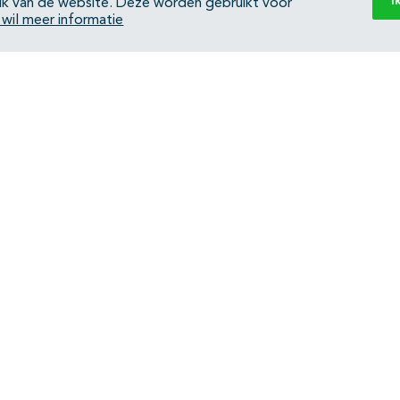
I
ik van de website. Deze worden gebruikt voor
k wil meer informatie
Back to top