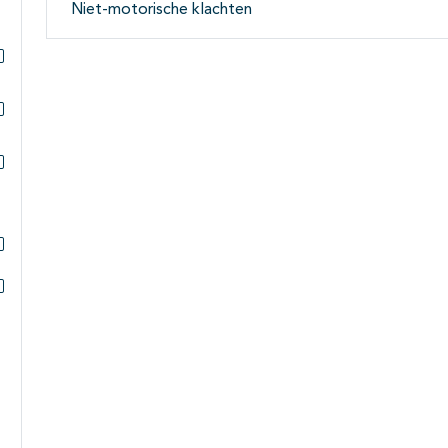
Niet-motorische klachten
Subpagina's open- en dichtklappen
Subpagina's open- en dichtklappen
Subpagina's open- en dichtklappen
Subpagina's open- en dichtklappen
Subpagina's open- en dichtklappen