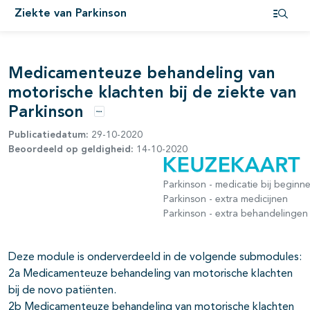
Ziekte van Parkinson
Open i
Medicamenteuze behandeling van
pagina's open- en dichtklappen
motorische klachten bij de ziekte van
Parkinson
Opties
pagina's open- en dichtklappen
Publicatiedatum:
29-10-2020
Beoordeeld op geldigheid:
14-10-2020
pagina's open- en dichtklappen
pagina's open- en dichtklappen
Parkinson - medicatie bij beginn
Parkinson - extra medicijnen
Parkinson - extra behandelingen
pagina's open- en dichtklappen
Deze module is onderverdeeld in de volgende submodules:
pagina's open- en dichtklappen
2a Medicamenteuze behandeling van motorische klachten
bij de novo patiënten.
2b Medicamenteuze behandeling van motorische klachten