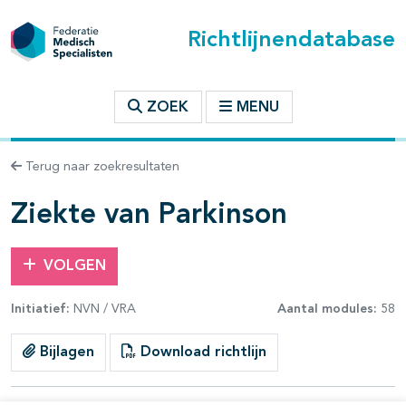
Richtlijnendatabase
t inhoudsopgave
ZOEK
MENU
n binnen deze richtlijn
Terug naar zoekresultaten
les openklappen
Ziekte van Parkinson
VOLGEN
Initiatief:
NVN / VRA
Aantal modules:
58
pagina's open- en dichtklappen
Bijlagen
Download richtlijn
pagina's open- en dichtklappen