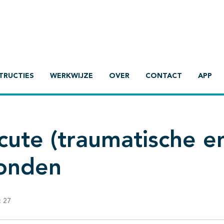
TRUCTIES
WERKWIJZE
OVER
CONTACT
APP
cute (traumatische e
wonden
:
27