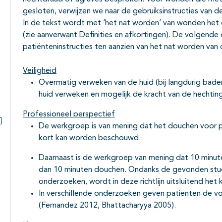
Subpagina's open- en dichtklappen
gesloten, verwijzen we naar de gebruiksinstructies van de
In de tekst wordt met ‘het nat worden’ van wonden het
(zie aanverwant Definities en afkortingen). De volgende
patiënteninstructies ten aanzien van het nat worden van
Veiligheid
Overmatig verweken van de huid (bij langdurig ba
huid verweken en mogelijk de kracht van de hechti
Professioneel perspectief
De werkgroep is van mening dat het douchen voor pe
Subpagina's open- en dichtklappen
kort kan worden beschouwd.
Daarnaast is de werkgroep van mening dat 10 minut
dan 10 minuten douchen. Ondanks de gevonden stu
onderzoeken, wordt in deze richtlijn uitsluitend he
In verschillende onderzoeken geven patiënten de v
(Fernandez 2012, Bhattacharyya 2005).