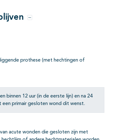
lijven
Opties
liggende prothese (met hechtingen of
binnen 12 uur (in de eerste lijn) en na 24
et een primair gesloten wond dit wenst.
 van acute wonden die gesloten zijn met
hechtlijm of andere hechtmaterialen worden