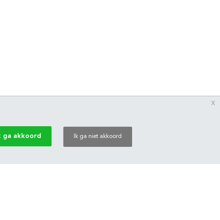
x
k ga akkoord
Ik ga niet akkoord