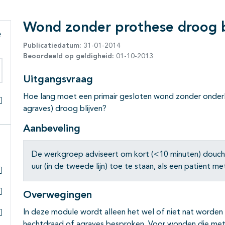
Wond zonder prothese droog b
e
Publicatiedatum:
31-01-2014
Beoordeeld op geldigheid:
01-10-2013
Uitgangsvraag
eken binnen deze richtlijn
Hoe lang moet een primair gesloten wond zonder onder
agraves) droog blijven?
Alles openklappen
Aanbeveling
De werkgroep adviseert om kort (<10 minuten) douchen 
uur (in de tweede lijn) toe te staan, als een patiënt m
Subpagina's open- en dichtklappen
Overwegingen
Subpagina's open- en dichtklappen
In deze module wordt alleen het wel of niet nat worden
hechtdraad of agraves besproken. Voor wonden die met 