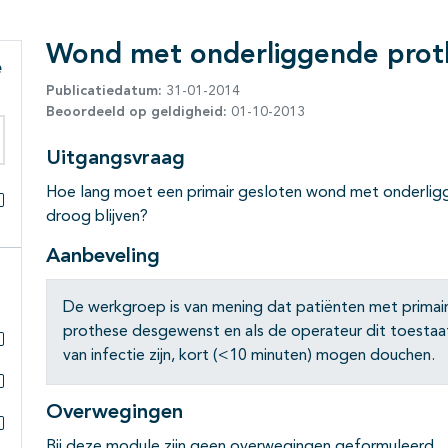
Wond met onderliggende proth
e
Publicatiedatum:
31-01-2014
Beoordeeld op geldigheid:
01-10-2013
Uitgangsvraag
eken binnen deze richtlijn
Hoe lang moet een primair gesloten wond met onderlig
droog blijven?
Alles openklappen
Aanbeveling
De werkgroep is van mening dat patiënten met prima
prothese desgewenst en als de operateur dit toestaat
van infectie zijn, kort (<10 minuten) mogen douchen.
Subpagina's open- en dichtklappen
Subpagina's open- en dichtklappen
Overwegingen
Bij deze module zijn geen overwegingen geformuleerd.