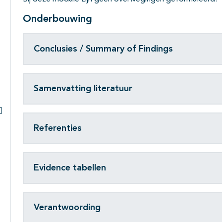
Subpagina's open- en dichtklappen
Onderbouwing
Conclusies / Summary of Findings
Samenvatting literatuur
Subpagina's open- en dichtklappen
Referenties
Evidence tabellen
Verantwoording