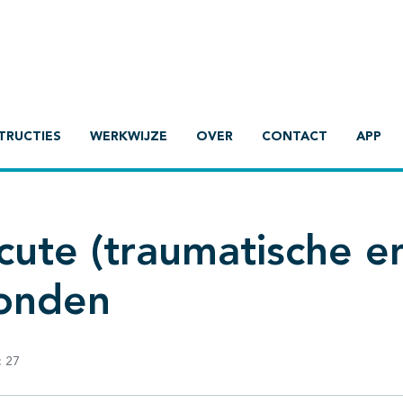
TRUCTIES
WERKWIJZE
OVER
CONTACT
APP
cute (traumatische e
wonden
:
27