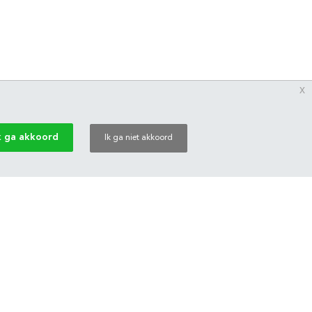
x
k ga akkoord
Ik ga niet akkoord