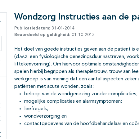
Wondzorg Instructies aan de p
e
Publicatiedatum:
31-01-2014
Beoordeeld op geldigheid:
01-10-2013
Het doel van goede instructies geven aan de patiënt is
eken binnen deze richtlijn
(d.w.z. een fysiologische genezingsduur nastreven, voor
littekenvorming). Om hiervoor optimale omstandigheden
Alles openklappen
spelen hierbij begrippen als therapietrouw, trouw aan lee
werkgroep is van mening dat een aantal aspecten zeker 
patiënten met acute wonden, zoals:
beloop van de wondgenezing zonder complicaties;
mogelijke complicaties en alarmsymptomen;
leefregels;
Subpagina's open- en dichtklappen
wondverzorging en
contactgegevens van de hoofdbehandelaar en coörd
Subpagina's open- en dichtklappen