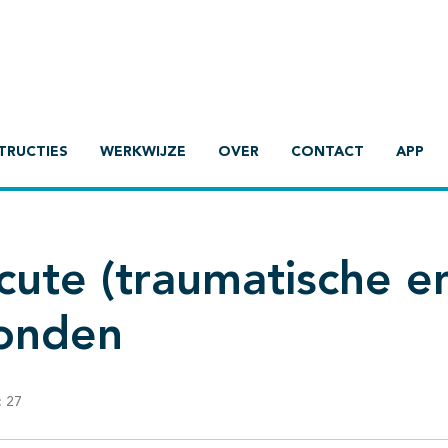
TRUCTIES
WERKWIJZE
OVER
CONTACT
APP
cute (traumatische e
wonden
:
27