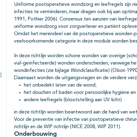
Subpagina's open- en dichtklappen
Uniforme postoperatieve wondzorg en leefregels zijn n
infecties te verminderen, maar dragen ook bij aan optim
1991, Pothier 2006). Consensus ten aanzien van leefrege
uniforme wondzorg voor zorgverlener en patiënt opleve
Omdat het merendeel van de postoperatieve wonden pri
veelvoorkomende categorie in deze module worden be
In deze richtlijn worden schone wonden van overige (s
vuil-geïnfecteerde) wonden onderscheiden, vanwege he
wondinfecties (zie bijlage Wondclassificatie) (Olson 199
Daarnaast worden de uitgangsvragen en de verdere verz
Subpagina's open- en dichtklappen
het onbedekt laten van de wond,
het douchen of baden voor persoonlijke hygiëne en
andere leefregels (blootstelling aan UV licht)
in deze richtlijn worden beantwoord aan de hand van wete
Voor de preventie van infectie van postoperatieve chiru
richtlijn en de WIP richtlijn (NICE 2008, WIP 2011).
Onderbouwing