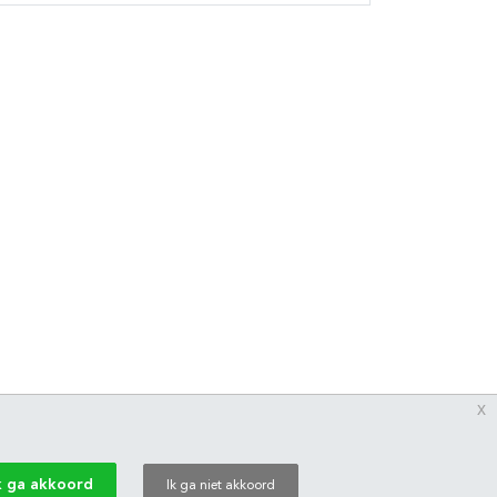
x
k ga akkoord
Ik ga niet akkoord