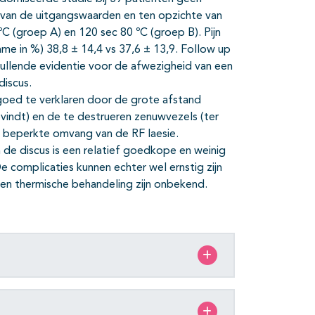
hte van de uitgangswaarden en ten opzichte van
ºC (groep A) en 120 sec 80 ºC (groep B). Pijn
ame in %) 38,8 ± 14,4 vs 37,6 ± 13,9. Follow up
llende evidentie voor de afwezigheid van een
discus.
goed te verklaren door de grote afstand
evindt) en de te destrueren zenuwvezels (ter
d beperkte omvang van de RF laesie.
 de discus is een relatief goedkope en weinig
e complicaties kunnen echter wel ernstig zijn
ie en thermische behandeling zijn onbekend.