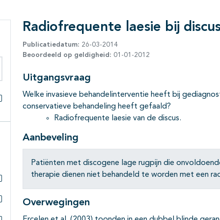
Radiofrequente laesie bij discus
Publicatiedatum:
26-03-2014
Beoordeeld op geldigheid:
01-01-2012
Uitgangsvraag
eken binnen deze richtlijn
Welke invasieve behandelinterventie heeft bij gediagnost
conservatieve behandeling heeft gefaald?
Alles openklappen
Radiofrequente laesie van de discus.
Aanbeveling
Patiënten met discogene lage rugpijn die onvoldoend
therapie dienen niet behandeld te worden met een rad
Subpagina's open- en dichtklappen
Overwegingen
Subpagina's open- en dichtklappen
Ercelen et al. (2003) toonden in een dubbel blinde gera