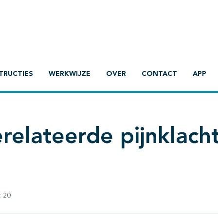
TRUCTIES
WERKWIJZE
OVER
CONTACT
APP
elateerde pijnklach
:
20