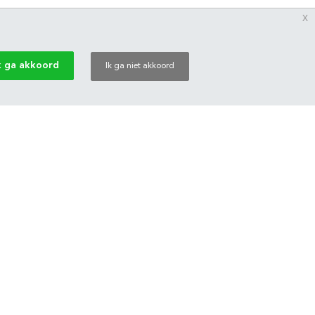
x
k ga akkoord
Ik ga niet akkoord