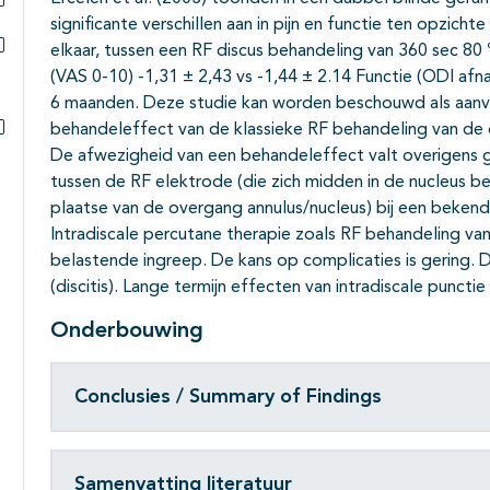
significante verschillen aan in pijn en functie ten opzic
Subpagina's open- en dichtklappen
elkaar, tussen een RF discus behandeling van 360 sec 80 
Subpagina's open- en dichtklappen
(VAS 0-10) -1,31 ± 2,43 vs -1,44 ± 2.14 Functie (ODI afn
6 maanden. Deze studie kan worden beschouwd als aanvu
behandeleffect van de klassieke RF behandeling van de 
Subpagina's open- en dichtklappen
De afwezigheid van een behandeleffect valt overigens 
tussen de RF elektrode (die zich midden in de nucleus b
plaatse van de overgang annulus/nucleus) bij een beken
Intradiscale percutane therapie zoals RF behandeling van
belastende ingreep. De kans op complicaties is gering. D
(discitis). Lange termijn effecten van intradiscale punct
Onderbouwing
Conclusies / Summary of Findings
Samenvatting literatuur