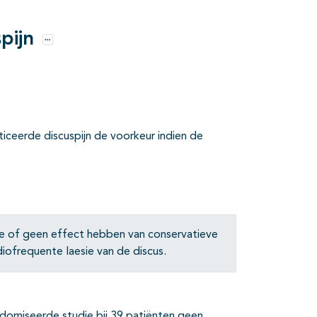
pijn
Opties
iceerde discuspijn de voorkeur indien de
e of geen effect hebben van conservatieve
iofrequente laesie van de discus.
ndomiseerde studie bij 39 patiënten geen