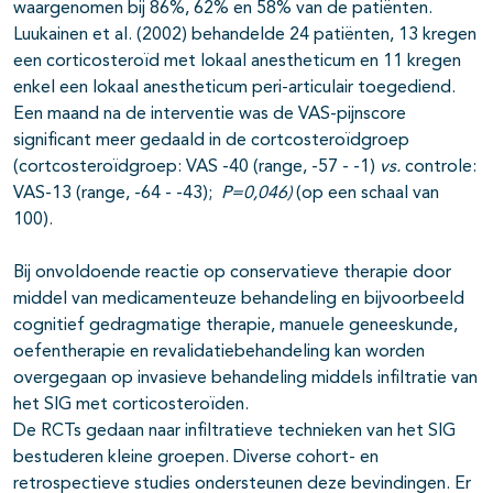
waargenomen bij 86%, 62% en 58% van de patiënten.
Luukainen et al. (2002) behandelde 24 patiënten, 13 kregen
een corticosteroïd met lokaal anestheticum en 11 kregen
enkel een lokaal anestheticum peri-articulair toegediend.
Een maand na de interventie was de VAS-pijnscore
significant meer gedaald in de cortcosteroïdgroep
(cortcosteroïdgroep: VAS -40 (range, -57 - -1)
vs.
controle:
VAS-13 (range, -64 - -43);
P=0,046)
(op een schaal van
100).
Bij onvoldoende reactie op conservatieve therapie door
middel van medicamenteuze behandeling en bijvoorbeeld
cognitief gedragmatige therapie, manuele geneeskunde,
oefentherapie en revalidatiebehandeling kan worden
overgegaan op invasieve behandeling middels infiltratie van
het SIG met corticosteroïden.
De RCTs gedaan naar infiltratieve technieken van het SIG
bestuderen kleine groepen. Diverse cohort- en
retrospectieve studies ondersteunen deze bevindingen. Er