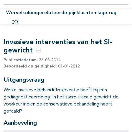
Wervelkolomgerelateerde pijnklachten lage rug
pagina's open- en dichtklappen
Open inhoudsopgave
pagina's open- en dichtklappen
Invasieve interventies van het SI-
pagina's open- en dichtklappen
gewricht
Opties
Publicatiedatum:
26-03-2014
Beoordeeld op geldigheid:
01-01-2012
Uitgangsvraag
Welke invasieve behandelinterventie heeft bij een
gediagnosticeerde pijn in het sacro-iliacale gewricht de
voorkeur indien de conservatieve behandeling heeft
gefaald?
Aanbeveling