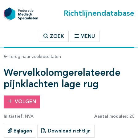
Richtlijnendatabase
t inhoudsopgave
ZOEK
MENU
n binnen deze richtlijn
Terug naar zoekresultaten
Wervelkolomgerelateerde
les openklappen
pijnklachten lage rug
VOLGEN
Initiatief:
NVA
Aantal modules:
20
pagina's open- en dichtklappen
Bijlagen
Download richtlijn
pagina's open- en dichtklappen