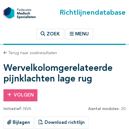
Richtlijnendatabase
t inhoudsopgave
ZOEK
MENU
n binnen deze richtlijn
Terug naar zoekresultaten
Wervelkolomgerelateerde
les openklappen
pijnklachten lage rug
VOLGEN
Initiatief:
NVA
Aantal modules:
20
pagina's open- en dichtklappen
Bijlagen
Download richtlijn
pagina's open- en dichtklappen