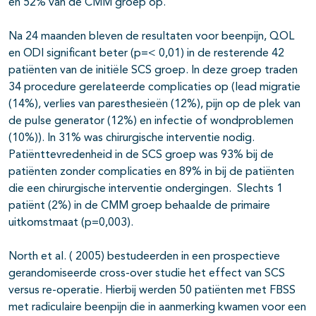
en 52% van de CMM groep op.
Na 24 maanden bleven de resultaten voor beenpijn, QOL
en ODI significant beter (p=< 0,01) in de resterende 42
patiënten van de initiële SCS groep. In deze groep traden
34 procedure gerelateerde complicaties op (lead migratie
(14%), verlies van paresthesieën (12%), pijn op de plek van
de pulse generator (12%) en infectie of wondproblemen
(10%)). In 31% was chirurgische interventie nodig.
Patiënttevredenheid in de SCS groep was 93% bij de
patiënten zonder complicaties en 89% in bij de patiënten
die een chirurgische interventie ondergingen. Slechts 1
patiënt (2%) in de CMM groep behaalde de primaire
uitkomstmaat (p=0,003).
North et al. ( 2005) bestudeerden in een prospectieve
gerandomiseerde cross-over studie het effect van SCS
versus re-operatie. Hierbij werden 50 patiënten met FBSS
met radiculaire beenpijn die in aanmerking kwamen voor een