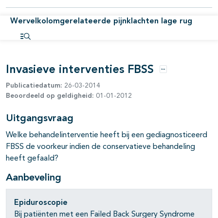
pagina's open- en dichtklappen
Wervelkolomgerelateerde pijnklachten lage rug
pagina's open- en dichtklappen
Open inhoudsopgave
pagina's open- en dichtklappen
Invasieve interventies FBSS
Opties
Publicatiedatum:
26-03-2014
Beoordeeld op geldigheid:
01-01-2012
Uitgangsvraag
Welke behandelinterventie heeft bij een gediagnosticeerd
FBSS de voorkeur indien de conservatieve behandeling
heeft gefaald?
Aanbeveling
Epiduroscopie
Bij patiënten met een Failed Back Surgery Syndrome