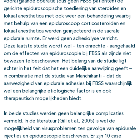
voorafgaande operatie (dus geen FBSS patiënten) de
gerichte epiduroscopische toediening van steroïden en
lokaal anesthetica met ook weer een behandeling waarbij
met behulp van een epiduroscoop corticosteroïden en
lokaal anesthetica werden geïnjecteerd in de sacrale
epidurale ruimte. Er werd geen adhesiolyse verricht.
Deze laatste studie wordt wel – ten onrechte - aangehaald
om de effecten van epiduroscopie bij FBSS als zijnde niet
bewezen te beschouwen. Het belang van de studie ligt
echter in het feit dat het een duidelijke aanwijzing geeft –
in combinatie met de studie van Manchikanti – dat de
aanwezigheid van epidurale adhesies bij FBSS waarschijnlijk
wel een belangrijke etiologische factor is en ook
therapeutisch mogelijkheden biedt.
In beide studies werden geen belangrijke complicaties
vermeld. In de literatuur (Gill et al., 2005) is wel de
mogelijkheid van visusproblemen ten gevolge van epidurale
injecties en epiduroscopie beschreven. Er zijn 10 case