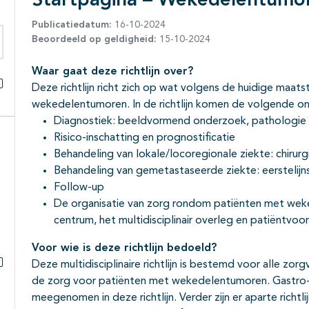
Startpagina – Wekedelentumo
Publicatiedatum:
16-10-2024
Beoordeeld op geldigheid:
15-10-2024
eken binnen deze richtlijn
Waar gaat deze richtlijn over?
Deze richtlijn richt zich op wat volgens de huidige maat
Alles openklappen
wekedelentumoren. In de richtlijn komen de volgende o
Diagnostiek: beeldvormend onderzoek, pathologie
Risico-inschatting en prognostificatie
Behandeling van lokale/locoregionale ziekte: chirurg
Behandeling van gemetastaseerde ziekte: eerstelij
Follow-up
De organisatie van zorg rondom patiënten met weked
centrum, het multidisciplinair overleg en patiëntvoor
Voor wie is deze richtlijn bedoeld?
Deze multidisciplinaire richtlijn is bestemd voor alle zorg
Subpagina's open- en dichtklappen
de zorg voor patiënten met wekedelentumoren. Gastro-in
meegenomen in deze richtlijn. Verder zijn er aparte richtl