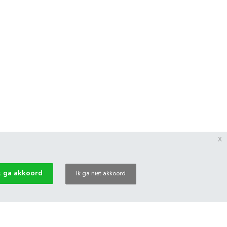
x
k ga akkoord
Ik ga niet akkoord