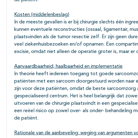
de patiënt.
Kosten (middelenbeslag)
In de meeste gevallen is er bij chirurgie slechts één ingree
kunnen eventuele reconstructies (ossaal, ligamentair, mu
plaatsvinden als de tumor resectie zelf. Er zijn geen dur
veel ziekenhuisbezoeken en/of opnamen. Een compartimen
excisie, omdat niet alleen de operatie groter is, maar er
Aanvaardbaarheid, haalbaarheid en implementatie
In theorie heeft iedereen toegang tot goede sarcoomzorg. 
patiënten met een sarcoom doorgestuurd worden naar ee
zijn voor deze patiënten, omdat de beste sarcoomzorg a
gespecialiseerd centrum. Het is heel belangrijk dat zow
uitvoeren van de chirurgie plaatsvindt in een gespecialis
een reëel risico op zowel over- als onder- behandeling 
de patiënt.
Rationale van de aanbeveling: weging van argumenten vo