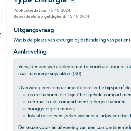
Type chirurgie
Opties
Publicatiedatum:
16-10-2024
Beoordeeld op geldigheid:
15-10-2024
eken binnen deze richtlijn
Uitgangsvraag
Wat is de plaats van chirurgie bij behandeling van pat
Alles openklappen
Aanbeveling
Verwijder een wekedelentumor bij voorkeur door middel 
naar tumorvrije snijvlakken (R0).
Overweeg een compartimentele resectie bij specifieke 
grote tumoren die ‘bijna’ het gehele compartime
centraal in een compartiment gelegen tumoren;
hooggradige tumoren;
lokaal recidieven (zeker wanneer al adjuvante bes
Subpagina's open- en dichtklappen
De keuze voor- en uitvoering van een compartimentele