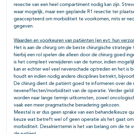
resectie van een heel compartiment nodig kan zijn. Streve
waar mogelijk, maar een geplande R1 resectie ter plaats
geaccepteerd om morbiditeit te voorkomen, mits er neo
gegeven.
Waarden en voorkeuren van patiënten (en evt. hun verzo
Het is aan de chirurg om de beste chirurgische strategi
hierbij een rol spelen die alleen door de chirurg goed 
is het compleet verwijderen van de tumor, indien mogelij
kan er echter wel veel nevenschade optreden en het is be
houdt en indien nodig andere disciplines betrekt, bijvoor
De chirurg dient de patiënt goed te informeren over de
neveneffecten/morbiditeit van de operatie. Verder geldt
worden naar lange termijn uitkomsten, zowel oncologisch
vaak een meer pragmatische benadering gekozen.
Meestal is er dus geen sprake van een behandelkeuze qua
keuze wat betreft wel of geen operatie als het gaat om
morbiditeit. Desalniettemin is het van belang om de te