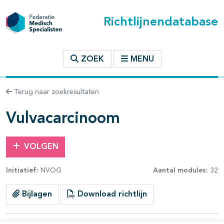
Richtlijnendatabase
t inhoudsopgave
ZOEK
MENU
n binnen deze richtlijn
Terug naar zoekresultaten
les openklappen
Vulvacarcinoom
VOLGEN
Initiatief:
NVOG
Aantal modules:
32
Bijlagen
Download richtlijn
pagina's open- en dichtklappen