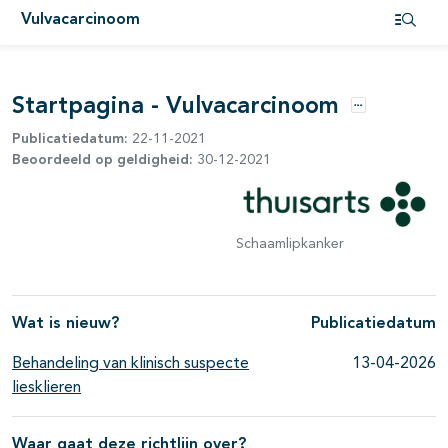
Vulvacarcinoom
pagina's open- en dichtklappen
Open i
pagina's open- en dichtklappen
Startpagina - Vulvacarcinoom
Opties
Publicatiedatum:
22-11-2021
Beoordeeld op geldigheid:
30-12-2021
Schaamlipkanker
pagina's open- en dichtklappen
Wat is nieuw?
Publicatiedatum
Behandeling van klinisch suspecte
13-04-2026
liesklieren
Waar gaat deze richtlijn over?