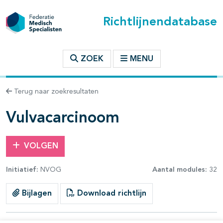
Richtlijnendatabase
t inhoudsopgave
ZOEK
MENU
n binnen deze richtlijn
Terug naar zoekresultaten
les openklappen
Vulvacarcinoom
VOLGEN
Initiatief:
NVOG
Aantal modules:
32
Bijlagen
Download richtlijn
pagina's open- en dichtklappen