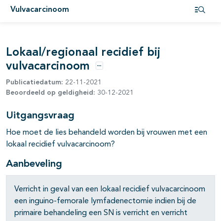
Vulvacarcinoom
pagina's open- en dichtklappen
Open i
pagina's open- en dichtklappen
Lokaal/regionaal recidief bij
vulvacarcinoom
Opties
Publicatiedatum:
22-11-2021
Beoordeeld op geldigheid:
30-12-2021
Uitgangsvraag
Hoe moet de lies behandeld worden bij vrouwen met een
pagina's open- en dichtklappen
lokaal recidief vulvacarcinoom?
Aanbeveling
Verricht in geval van een lokaal recidief vulvacarcinoom
een inguino-femorale lymfadenectomie indien bij de
primaire behandeling een SN is verricht en verricht