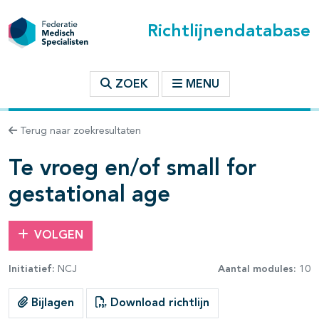
Richtlijnendatabase
t inhoudsopgave
ZOEK
MENU
n binnen deze richtlijn
Terug naar zoekresultaten
les openklappen
Te vroeg en/of small for
gestational age
VOLGEN
Initiatief:
NCJ
Aantal modules:
10
pagina's open- en dichtklappen
Bijlagen
Download richtlijn