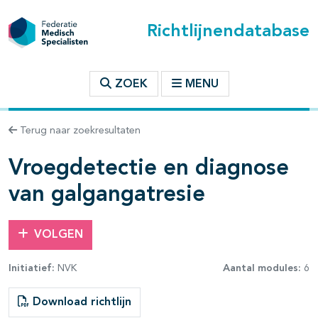
Richtlijnendatabase
t inhoudsopgave
ZOEK
MENU
n binnen deze richtlijn
Terug naar zoekresultaten
Vroegdetectie en diagnose
van galgangatresie
VOLGEN
Initiatief:
NVK
Aantal modules:
6
Download richtlijn