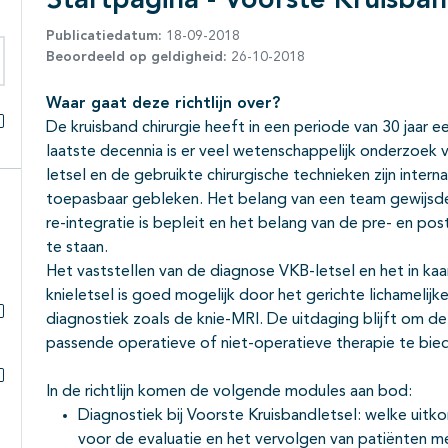
Startpagina - Voorste Kruisban
Publicatiedatum:
18-09-2018
Beoordeeld op geldigheid:
26-10-2018
eken binnen deze richtlijn
Waar gaat deze richtlijn over?
De kruisband chirurgie heeft in een periode van 30 jaar 
Alles openklappen
laatste decennia is er veel wetenschappelijk onderzoek v
letsel en de gebruikte chirurgische technieken zijn inter
toepasbaar gebleken. Het belang van een team gewijsde
re-integratie is bepleit en het belang van de pre- en pos
te staan.
Het vaststellen van de diagnose VKB-letsel en het in ka
knieletsel is goed mogelijk door het gerichte lichameli
diagnostiek zoals de knie-MRI. De uitdaging blijft om d
Subpagina's open- en dichtklappen
passende operatieve of niet-operatieve therapie te bied
In de richtlijn komen de volgende modules aan bod:
Subpagina's open- en dichtklappen
Diagnostiek bij Voorste Kruisbandletsel: welke u
voor de evaluatie en het vervolgen van patiënten m