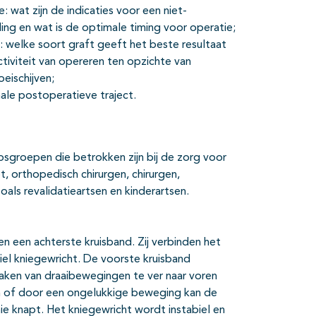
: wat zijn de indicaties voor een niet-
ng en wat is de optimale timing voor operatie;
l: welke soort graft geeft het beste resultaat
ctiviteit van opereren ten opzichte van
eischijven;
male postoperatieve traject.
epsgroepen die betrokken zijn bij de zorg voor
, orthopedisch chirurgen, chirurgen,
als revalidatieartsen en kinderartsen.
n een achterste kruisband. Zij verbinden het
l kniegewricht. De voorste kruisband
aken van draaibewegingen te ver naar voren
en of door een ongelukkige beweging kan de
knie knapt. Het kniegewricht wordt instabiel en