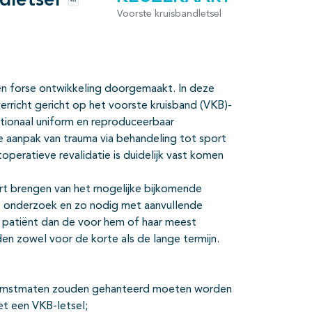
dletsel
Opties
Voorste kruisbandletsel
een forse ontwikkeling doorgemaakt. In deze
erricht gericht op het voorste kruisband (VKB)-
nationaal uniform en reproduceerbaar
 aanpak van trauma via behandeling tot sport
toperatieve revalidatie is duidelijk vast komen
art brengen van het mogelijke bijkomende
jke onderzoek en zo nodig met aanvullende
e patiënt dan de voor hem of haar meest
en zowel voor de korte als de lange termijn.
itkomstmaten zouden gehanteerd moeten worden
et een VKB-letsel;