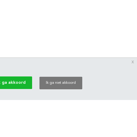
x
k ga akkoord
Ik ga niet akkoord