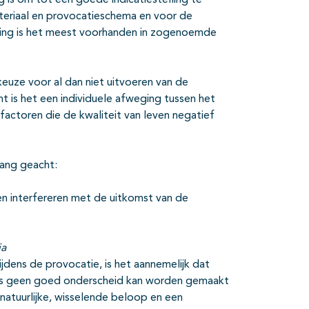
g is om tot een goede indicatiestelling te
teriaal en provocatieschema en voor de
aring is het meest voorhanden in zogenoemde
euze voor al dan niet uitvoeren van de
ënt is het een individuele afweging tussen het
factoren die de kwaliteit van leven negatief
lang geacht:
en interfereren met de uitkomst van de
ia
jdens de provocatie, is het aannemelijk dat
tus geen goed onderscheid kan worden gemaakt
natuurlijke, wisselende beloop en een