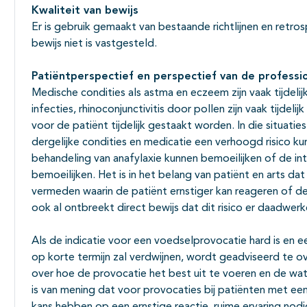
Kwaliteit van bewijs
Er is gebruik gemaakt van bestaande richtlijnen en retros
bewijs niet is vastgesteld.
Patiëntperspectief en perspectief van de professi
Medische condities als astma en eczeem zijn vaak tijdelij
infecties, rhinoconjunctivitis door pollen zijn vaak tijdeli
voor de patiënt tijdelijk gestaakt worden. In die situaties
dergelijke condities en medicatie een verhoogd risico k
behandeling van anafylaxie kunnen bemoeilijken of de in
bemoeilijken. Het is in het belang van patiënt en arts da
vermeden waarin de patiënt ernstiger kan reageren of de
ook al ontbreekt direct bewijs dat dit risico er daadwerkel
Als de indicatie voor een voedselprovocatie hard is en e
op korte termijn zal verdwijnen, wordt geadviseerd te 
over hoe de provocatie het best uit te voeren en de wa
is van mening dat voor provocaties bij patiënten met een