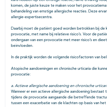
kans hebben op een ernstige reactie, ruime ervaring nodi
komen, de juiste keuze te maken voor het provocatiema
behandeling van ernstige allergische reacties. Deze erv
allergie-expertisecentra.
Daarbij moet de patiënt goed worden betrokken bij de k
provocatie, met name bij relatieve risico’s. Voor de pati
ondergaan van een provocatie met meer risico’s en dieet
beïnvloeden.
In de praktijk worden de volgende risicofactoren van be
Atopische aandoeningen en chronische urticaria die kunn
provocatie:
a. Actieve allergische aandoening en chronische urticar
Wanneer er een actieve allergische aandoening bestaat ti
tijdens de provocatie aangaande die betreffende trac
tussen een exacerbatie van de klachten op basis van het 