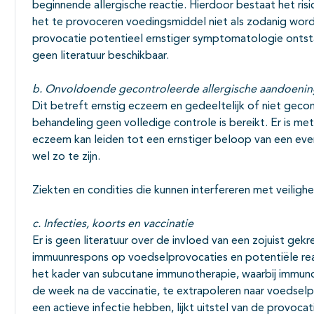
beginnende allergische reactie. Hierdoor bestaat het ris
het te provoceren voedingsmiddel niet als zodanig word
provocatie potentieel ernstiger symptomatologie ontstaa
geen literatuur beschikbaar.
b. Onvoldoende gecontroleerde allergische aandoeni
Dit betreft ernstig eczeem en gedeeltelijk of niet geco
behandeling geen volledige controle is bereikt. Er is met
eczeem kan leiden tot een ernstiger beloop van een eventu
wel zo te zijn.
Ziekten en condities die kunnen interfereren met veiligh
c. Infecties, koorts en vaccinatie
Er is geen literatuur over de invloed van een zojuist ge
immuunrespons op voedselprovocaties en potentiële reac
het kader van subcutane immunotherapie, waarbij immun
de week na de vaccinatie, te extrapoleren naar voedselp
een actieve infectie hebben, lijkt uitstel van de provoca