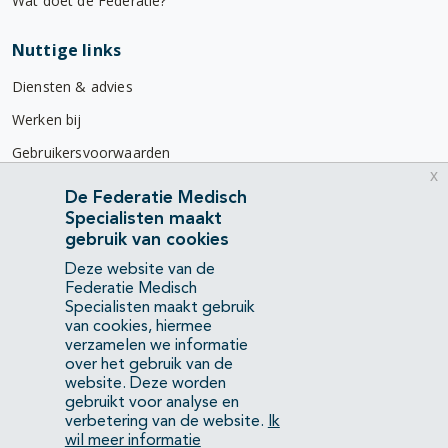
Wat doet de Federatie?
Nuttige links
Diensten & advies
Werken bij
Gebruikersvoorwaarden
x
Privacyverklaring
De Federatie Medisch
Specialisten maakt
Contact
gebruik van cookies
Mercatorlaan 1200
Deze website van de
3528 BL Utrecht
Federatie Medisch
Specialisten maakt gebruik
van cookies, hiermee
(088) 505 34 34
verzamelen we informatie
info@richtlijnendatabase.nl
over het gebruik van de
website. Deze worden
gebruikt voor analyse en
YouTube
LinkedIn
verbetering van de website.
Ik
wil meer informatie