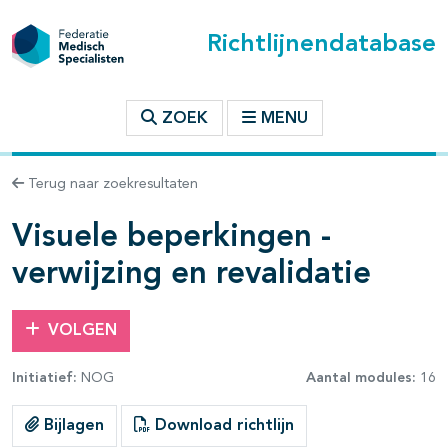
Richtlijnendatabase
t inhoudsopgave
ZOEK
MENU
n binnen deze richtlijn
Terug naar zoekresultaten
Visuele beperkingen -
les openklappen
verwijzing en revalidatie
VOLGEN
Initiatief:
NOG
Aantal modules:
16
Bijlagen
Download richtlijn