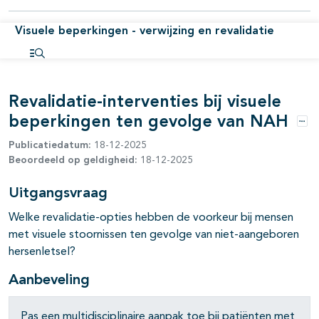
Visuele beperkingen - verwijzing en revalidatie
pagina's open- en dichtklappen
Open inhoudsopgave
Revalidatie-interventies bij visuele
beperkingen ten gevolge van NAH
Opt
pagina's open- en dichtklappen
Publicatiedatum:
18-12-2025
Beoordeeld op geldigheid:
18-12-2025
Uitgangsvraag
Welke revalidatie-opties hebben de voorkeur bij mensen
met visuele stoornissen ten gevolge van niet-aangeboren
hersenletsel?
Aanbeveling
Pas een multidisciplinaire aanpak toe bij patiënten met