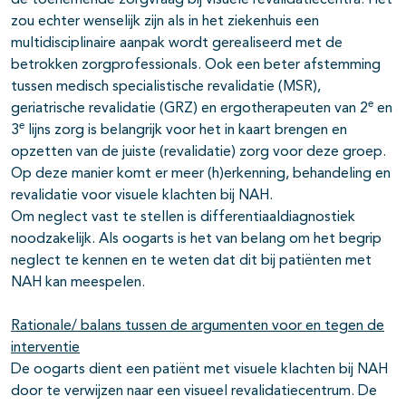
de toenemende zorgvraag bij visuele revalidatiecentra. Het
zou echter wenselijk zijn als in het ziekenhuis een
multidisciplinaire aanpak wordt gerealiseerd met de
betrokken zorgprofessionals. Ook een beter afstemming
tussen medisch specialistische revalidatie (MSR),
e
geriatrische revalidatie (GRZ) en ergotherapeuten van 2
en
e
3
lijns zorg is belangrijk voor het in kaart brengen en
opzetten van de juiste (revalidatie) zorg voor deze groep.
Op deze manier komt er meer (h)erkenning, behandeling en
revalidatie voor visuele klachten bij NAH.
Om neglect vast te stellen is differentiaaldiagnostiek
noodzakelijk. Als oogarts is het van belang om het begrip
neglect te kennen en te weten dat dit bij patiënten met
NAH kan meespelen.
Rationale/ balans tussen de argumenten voor en tegen de
interventie
De oogarts dient een patiënt met visuele klachten bij NAH
door te verwijzen naar een visueel revalidatiecentrum. De