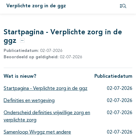
Verplichte zorg in de ggz
Open i
pagina's open- en dichtklappen
Startpagina - Verplichte zorg in de
ggz
Opties
Publicatiedatum:
02-07-2026
Beoordeeld op geldigheid:
02-07-2026
Wat is nieuw?
Publicatiedatum
Startpagina - Verplichte zorg in de ggz
02-07-2026
Definities en wetgeving
02-07-2026
Onderscheid definities vrijwillige zorg en
02-07-2026
verplichte zorg
Samenloop Wvggz met andere
02-07-2026