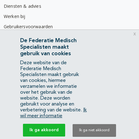
Diensten & advies
Werken bij
Gebruikersvoorwaarden
x
Privacyverklaring
De Federatie Medisch
Specialisten maakt
Contact
gebruik van cookies
Mercatorlaan 1200
Deze website van de
3528 BL Utrecht
Federatie Medisch
Specialisten maakt gebruik
van cookies, hiermee
(088) 505 34 34
verzamelen we informatie
info@richtlijnendatabase.nl
over het gebruik van de
website. Deze worden
gebruikt voor analyse en
YouTube
LinkedIn
verbetering van de website.
Ik
wil meer informatie
KvK Federatie Medisch Specialisten:
40483480
Ik ga akkoord
Ik ga niet akkoord
Privacyverklaring