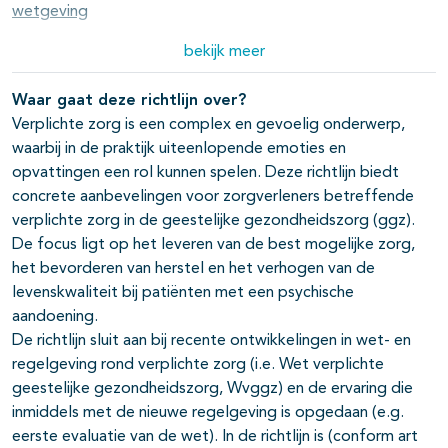
wetgeving
Preventie verplichte zorg in de ggz
bekijk meer
02-07-2026
Aanvragen verplichte zorg
02-07-2026
Waar gaat deze richtlijn over?
Verplichte zorg is een complex en gevoelig onderwerp,
Besluitvorming toepassen verplichte zorg
02-07-2026
waarbij in de praktijk uiteenlopende emoties en
Uitvoering en evaluatie verplichte zorg
02-07-2026
opvattingen een rol kunnen spelen. Deze richtlijn biedt
concrete aanbevelingen voor zorgverleners betreffende
Ambulant verplichte zorg
02-07-2026
verplichte zorg in de geestelijke gezondheidszorg (ggz).
De focus ligt op het leveren van de best mogelijke zorg,
Somatisch verplichte zorg
02-07-2026
het bevorderen van herstel en het verhogen van de
Klinisch verplichte zorg
02-07-2026
levenskwaliteit bij patiënten met een psychische
aandoening.
De richtlijn sluit aan bij recente ontwikkelingen in wet- en
regelgeving rond verplichte zorg (i.e. Wet verplichte
geestelijke gezondheidszorg, Wvggz) en de ervaring die
inmiddels met de nieuwe regelgeving is opgedaan (e.g.
eerste evaluatie van de wet). In de richtlijn is (conform art