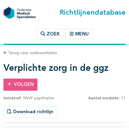
Richtlijnendatabase
t inhoudsopgave
ZOEK
MENU
n binnen deze richtlijn
Terug naar zoekresultaten
les openklappen
Verplichte zorg in de ggz
VOLGEN
Initiatief:
NVvP psychiatrie
Aantal modules:
11
pagina's open- en dichtklappen
Download richtlijn