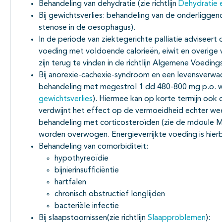
Behandeling van dehydratie (zie richtlijn
Dehydratie 
Bij gewichtsverlies: behandeling van de onderliggen
stenose in de oesophagus).
In de periode van ziektegerichte palliatie advisee
voeding met voldoende calorieën, eiwit en overige
zijn terug te vinden in de richtlijn Algemene Voedin
Bij anorexie-cachexie-syndroom en een levensverwa
behandeling met megestrol 1 dd 480-800 mg p.o. wo
gewichtsverlies
). Hiermee kan op korte termijn ook 
verdwijnt het effect op de vermoeidheid echter wee
behandeling met corticosteroïden (zie de mdoule
worden overwogen. Energieverrijkte voeding is hierbij
Behandeling van comorbiditeit:
hypothyreoïdie
bijnierinsufficiëntie
hartfalen
chronisch obstructief longlijden
bacteriële infectie
Bij slaapstoornissen(zie richtlijn
Slaapproblemen
):