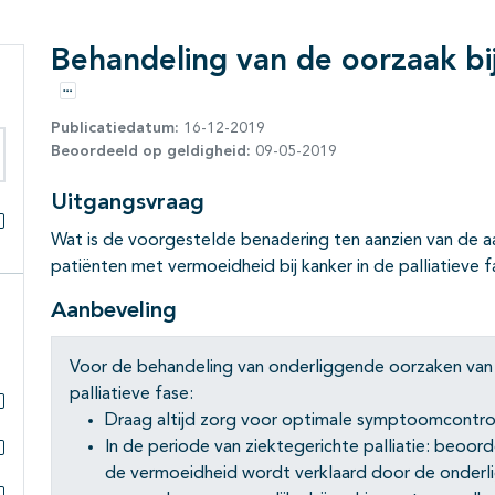
Behandeling van de oorzaak bi
Opties
Publicatiedatum:
16-12-2019
Beoordeeld op geldigheid:
09-05-2019
eken binnen deze richtlijn
Uitgangsvraag
Wat is de voorgestelde benadering ten aanzien van de a
Alles openklappen
patiënten met vermoeidheid bij kanker in de palliatieve 
Aanbeveling
Voor de behandeling van onderliggende oorzaken van 
palliatieve fase:
Draag altijd zorg voor optimale symptoomcontro
Subpagina's open- en dichtklappen
In de periode van ziektegerichte palliatie: beoor
de vermoeidheid wordt verklaard door de onderl
Subpagina's open- en dichtklappen