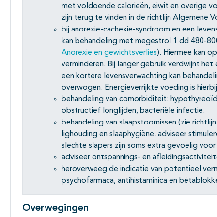
met voldoende calorieën, eiwit en overige v
zijn terug te vinden in de richtlijn Algemene
bij anorexie-cachexie-syndroom en een leven
kan behandeling met megestrol 1 dd 480-800 
Anorexie en gewichtsverlies
). Hiermee kan o
verminderen. Bij langer gebruik verdwijnt het
een kortere levensverwachting kan behandel
overwogen. Energieverrijkte voeding is hierbij 
behandeling van comorbiditeit: hypothyreoïdie,
obstructief longlijden, bacteriële infectie.
behandeling van slaapstoornissen (zie richtlij
lighouding en slaaphygiëne; adviseer stimule
slechte slapers zijn soms extra gevoelig voo
adviseer ontspannings- en afleidingsactiviteit
heroverweeg de indicatie van potentieel ver
psychofarmaca, antihistaminica en bètablokke
Overwegingen