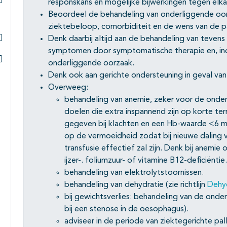
responskans en mogelijke bijwerkingen tegen elka
Subpagina's open- en dichtklappen
Beoordeel de behandeling van onderliggende oorz
ziektebeloop, comorbiditeit en de wens van de p
Denk daarbij altijd aan de behandeling van tevens
Subpagina's open- en dichtklappen
symptomen door symptomatische therapie en, indi
onderliggende oorzaak.
Subpagina's open- en dichtklappen
Denk ook aan gerichte ondersteuning in geval van
Overweeg:
behandeling van anemie, zeker voor de onders
doelen die extra inspannend zijn op korte term
gegeven bij klachten en een Hb-waarde <6 mm
op de vermoeidheid zodat bij nieuwe daling v
transfusie effectief zal zijn. Denk bij anemie
ijzer-. foliumzuur- of vitamine B12-deficiëntie.
behandeling van elektrolytstoornissen.
behandeling van dehydratie (zie richtlijn
Dehy
bij gewichtsverlies: behandeling van de onde
bij een stenose in de oesophagus).
adviseer in de periode van ziektegerichte pa