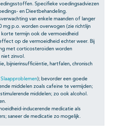
oedingsstoffen. Specifieke voedingsadviezen
 Voedings- en Dieetbehandeling.
sverwachting van enkele maanden of langer
mg p.o. worden overwogen (zie richtlijn
p korte termijn ook de vermoeidheid
 effect op de vermoeidheid echter weer. Bij
ing met corticosteroïden worden
niet zinvol.
 bijnierinsufficiëntie, hartfalen, chronisch
n
Slaapproblemen
); bevorder een goede
rende middelen zoals cafeïne te vermijden;
r stimulerende middelen; zo ook alcohol.
en.
moeidheid-inducerende medicatie als
rs; saneer de medicatie zo mogelijk.