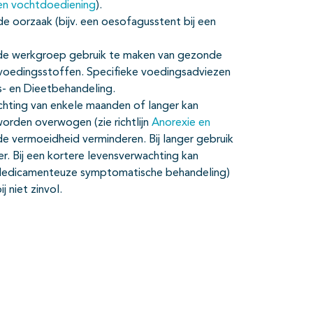
en vochtdoediening
).
de oorzaak (bijv. een oesofagusstent bij een
rt de werkgroep gebruik te maken van gezonde
 voedingsstoffen. Specifieke voedingsadviezen
gs- en Dieetbehandeling.
chting van enkele maanden of langer kan
rden overwogen (zie richtlijn
Anorexie en
de vermoeidheid verminderen. Bij langer gebruik
r. Bij een kortere levensverwachting kan
 Medicamenteuze symptomatische behandeling)
 niet zinvol.