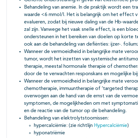
Behandeling van anemie. In de praktijk wordt een tr
waarde <6 mmol/l. Het is belangrijk om het effect 
evalueren, zodat bij nieuwe daling van de Hb-waarde 
zal zijn. Vanwege het vaak snelle effect, is een blo
ondersteunen in het bereiken van doelen op korte ter
ook aan de behandeling van defiënties: ijzer-. folium
Wanneer de vermoeidheid in belangrijke mate veroo
tumor, wordt het inzetten van systemische antitum
therapie, meestal hormonale therapie of chemothera
door de te verwachten responskans en mogelijke bij
Wanneer de vermoeidheid in belangrijke mate veroo
chemotherapie, immuuntherapie of ‘targeted therap
overwogen aan de hand van de ernst van de vermoe
symptomen, de mogelijkheden om met symptomatisc
en de reactie van de tumor op de behandeling.
Behandeling van elektrolytstoornissen:
hypercalciëmie: (zie richtlijn
Hypercalciëmie
)
hyponatriëmie