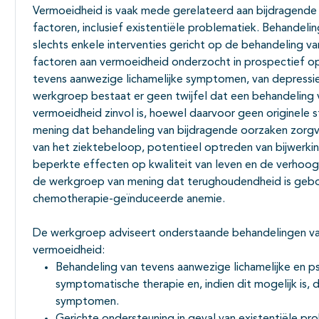
Vermoeidheid is vaak mede gerelateerd aan bijdragende 
factoren, inclusief existentiële problematiek. Behandeling
slechts enkele interventies gericht op de behandeling va
factoren aan vermoeidheid onderzocht in prospectief op
tevens aanwezige lichamelijke symptomen, van depressi
werkgroep bestaat er geen twijfel dat een behandeling
vermoeidheid zinvol is, hoewel daarvoor geen originele 
mening dat behandeling van bijdragende oorzaken zorg
van het ziektebeloop, potentieel optreden van bijwerk
beperkte effecten op kwaliteit van leven en de verhoo
de werkgroep van mening dat terughoudendheid is gebod
chemotherapie-geïnduceerde anemie.
De werkgroep adviseert onderstaande behandelingen va
vermoeidheid:
Behandeling van tevens aanwezige lichamelijke en
symptomatische therapie en, indien dit mogelijk is,
symptomen.
Gerichte ondersteuning in geval van existentiële pr