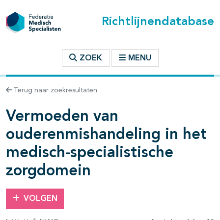
Richtlijnendatabase
t inhoudsopgave
ZOEK
MENU
n binnen deze richtlijn
Terug naar zoekresultaten
Vermoeden van
les openklappen
ouderenmishandeling in het
medisch-specialistische
zorgdomein
pagina's open- en dichtklappen
VOLGEN
pagina's open- en dichtklappen