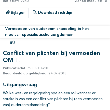
Initiatief:
NVKG
Aantal modules:
18
Bijlagen
Download richtlijn
pagina's open- en dichtklappen
Vermoeden van ouderenmishandeling in het
medisch-specialistische zorgdomein
Open inhoudsopgave
Conflict van plichten bij vermoeden
OM
Opties
Publicatiedatum:
03-10-2018
Beoordeeld op geldigheid:
27-07-2018
Uitgangsvraag
Welke wet- en regelgeving spelen een rol wanneer er
sprake is van een conflict van plichten bij (een vermoeden
van) ouderenmishandeling?