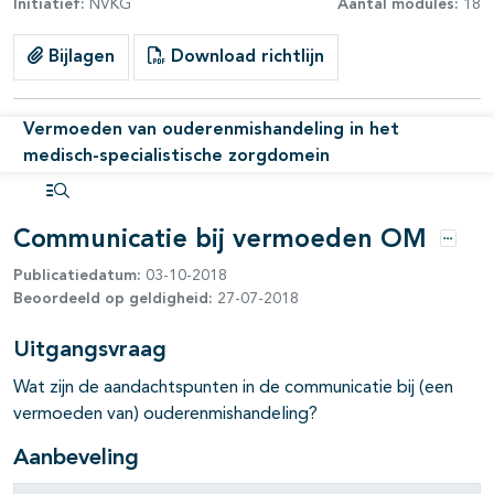
Initiatief:
NVKG
Aantal modules:
18
Bijlagen
Download richtlijn
pagina's open- en dichtklappen
Vermoeden van ouderenmishandeling in het
medisch-specialistische zorgdomein
Open inhoudsopgave
Communicatie bij vermoeden OM
Opties
Publicatiedatum:
03-10-2018
Beoordeeld op geldigheid:
27-07-2018
Uitgangsvraag
Wat zijn de aandachtspunten in de communicatie bij (een
vermoeden van) ouderenmishandeling?
Aanbeveling