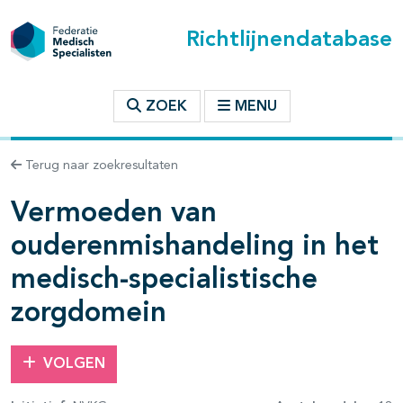
Richtlijnendatabase
t inhoudsopgave
ZOEK
MENU
n binnen deze richtlijn
Terug naar zoekresultaten
Vermoeden van
les openklappen
ouderenmishandeling in het
medisch-specialistische
zorgdomein
pagina's open- en dichtklappen
VOLGEN
pagina's open- en dichtklappen