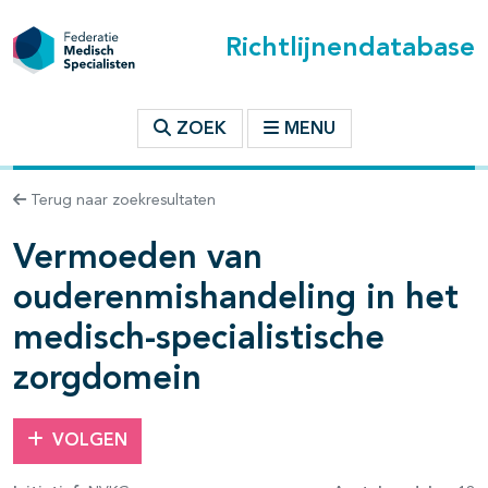
Richtlijnendatabase
t inhoudsopgave
ZOEK
MENU
n binnen deze richtlijn
Terug naar zoekresultaten
Vermoeden van
les openklappen
ouderenmishandeling in het
medisch-specialistische
zorgdomein
pagina's open- en dichtklappen
VOLGEN
pagina's open- en dichtklappen