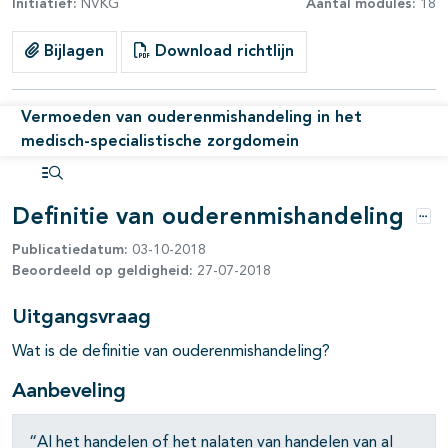
Initiatief:
NVKG
Aantal modules:
18
Bijlagen
Download richtlijn
Vermoeden van ouderenmishandeling in het
pagina's open- en dichtklappen
medisch-specialistische zorgdomein
Open inhoudsopgave
Definitie van ouderenmishandeling
pagina's open- en dichtklappen
Opti
Publicatiedatum:
03-10-2018
Beoordeeld op geldigheid:
27-07-2018
Uitgangsvraag
Wat is de definitie van ouderenmishandeling?
Aanbeveling
“Al het handelen of het nalaten van handelen van al