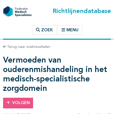
Richtlijnendatabase
t inhoudsopgave
ZOEK
MENU
n binnen deze richtlijn
Terug naar zoekresultaten
Vermoeden van
les openklappen
ouderenmishandeling in het
medisch-specialistische
zorgdomein
pagina's open- en dichtklappen
VOLGEN