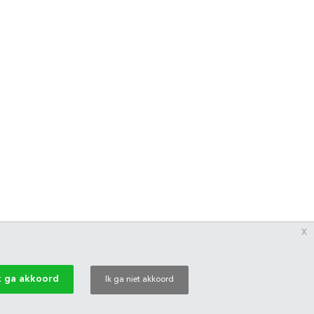
x
k ga akkoord
Ik ga niet akkoord