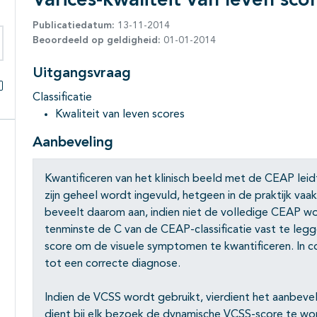
Varices-kwaliteit van leven sco
Publicatiedatum:
13-11-2014
Beoordeeld op geldigheid:
01-01-2014
eken binnen deze richtlijn
Uitgangsvraag
Classificatie
Alles openklappen
Kwaliteit van leven scores
Aanbeveling
Kwantificeren van het klinisch beeld met de CEAP leidt a
zijn geheel wordt ingevuld, hetgeen in de praktijk vaa
beveelt daarom aan, indien niet de volledige CEAP wo
tenminste de C van de CEAP-classificatie vast te leg
score om de visuele symptomen te kwantificeren. In 
tot een correcte diagnose.
Indien de VCSS wordt gebruikt, vierdient het aanbevel
dient bij elk bezoek de dynamische VCSS-score te wo