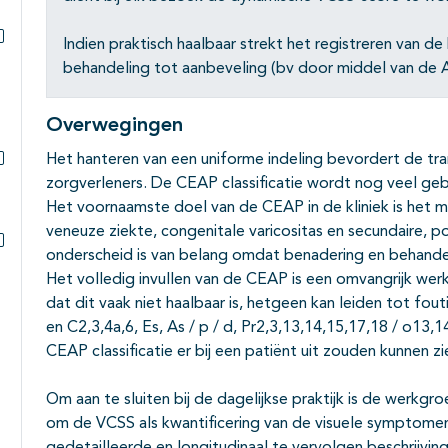
Indien praktisch haalbaar strekt het registreren van de
Subpagina's open- en dichtklappen
behandeling tot aanbeveling (bv door middel van de
Overwegingen
Het hanteren van een uniforme indeling bevordert de tr
Subpagina's open- en dichtklappen
zorgverleners. De CEAP classificatie wordt nog veel ge
Het voornaamste doel van de CEAP in de kliniek is het ma
veneuze ziekte, congenitale varicositas en secundaire, p
onderscheid is van belang omdat benadering en behandeli
Subpagina's open- en dichtklappen
Het volledig invullen van de CEAP is een omvangrijk werk 
dat dit vaak niet haalbaar is, hetgeen kan leiden tot fouti
en C2,3,4a,6, Es, As / p / d, Pr2,3,13,14,15,17,18 / o13
CEAP classificatie er bij een patiënt uit zouden kunnen zien
Om aan te sluiten bij de dagelijkse praktijk is de werkg
om de VCSS als kwantificering van de visuele symptome