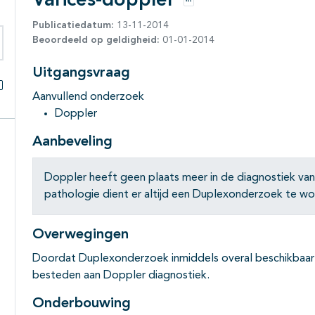
Varices-doppler
Opties
Publicatiedatum:
13-11-2014
Beoordeeld op geldigheid:
01-01-2014
eken binnen deze richtlijn
Uitgangsvraag
Aanvullend onderzoek
Alles openklappen
Doppler
Aanbeveling
Doppler heeft geen plaats meer in de diagnostiek van 
pathologie dient er altijd een Duplexonderzoek te wor
Overwegingen
Doordat Duplexonderzoek inmiddels overal beschikbaar is,
besteden aan Doppler diagnostiek.
Onderbouwing