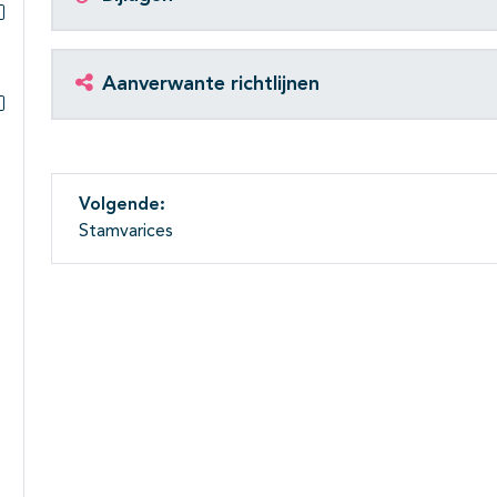
Subpagina's open- en dichtklappen
Aanverwante richtlijnen
Subpagina's open- en dichtklappen
Volgende:
Stamvarices