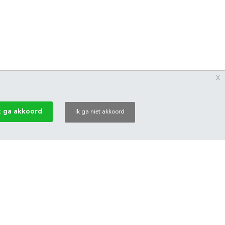
x
k ga akkoord
Ik ga niet akkoord