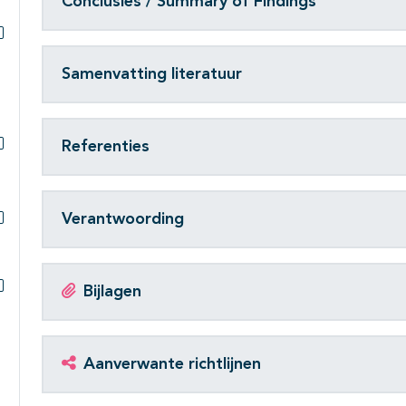
Conclusies / Summary of Findings
Subpagina's open- en dichtklappen
Samenvatting literatuur
Referenties
Subpagina's open- en dichtklappen
Verantwoording
Subpagina's open- en dichtklappen
Bijlagen
Subpagina's open- en dichtklappen
Aanverwante richtlijnen