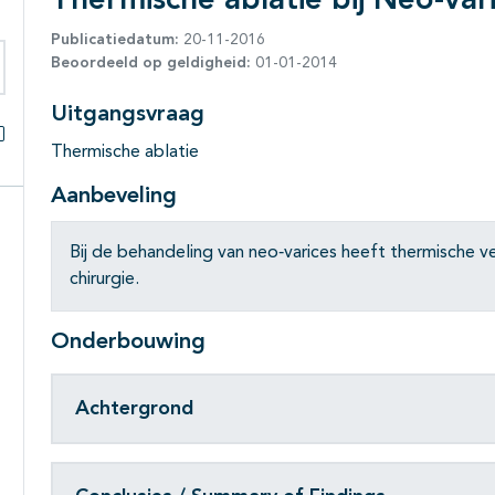
Thermische ablatie bij Neo-var
Publicatiedatum:
20-11-2016
Beoordeeld op geldigheid:
01-01-2014
eken binnen deze richtlijn
Uitgangsvraag
Thermische ablatie
Alles openklappen
Aanbeveling
Bij de behandeling van neo‐varices heeft thermische 
chirurgie.
Onderbouwing
Achtergrond