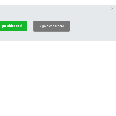
x
k ga akkoord
Ik ga niet akkoord