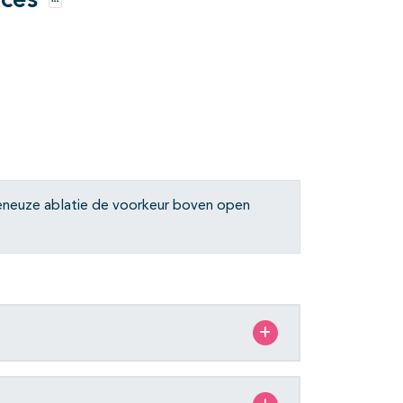
ices
Opties
veneuze ablatie de voorkeur boven open