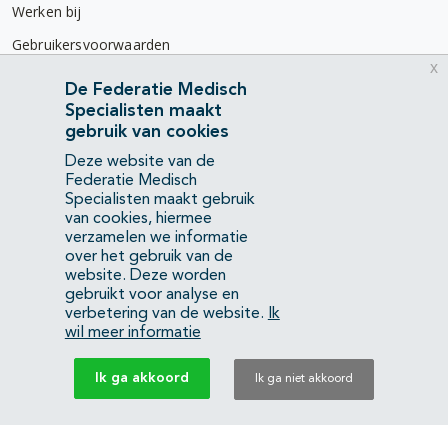
Werken bij
Gebruikersvoorwaarden
x
Privacyverklaring
De Federatie Medisch
Specialisten maakt
Contact
gebruik van cookies
Mercatorlaan 1200
Deze website van de
3528 BL Utrecht
Federatie Medisch
Specialisten maakt gebruik
van cookies, hiermee
(088) 505 34 34
verzamelen we informatie
info@richtlijnendatabase.nl
over het gebruik van de
website. Deze worden
gebruikt voor analyse en
YouTube
LinkedIn
verbetering van de website.
Ik
wil meer informatie
KvK Federatie Medisch Specialisten:
40483480
Ik ga akkoord
Ik ga niet akkoord
Privacyverklaring