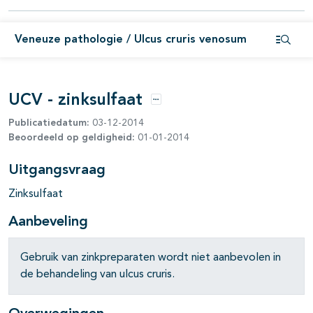
Veneuze pathologie / Ulcus cruris venosum
pagina's open- en dichtklappen
Open i
pagina's open- en dichtklappen
UCV - zinksulfaat
Opties
Publicatiedatum:
03-12-2014
Beoordeeld op geldigheid:
01-01-2014
Uitgangsvraag
Zinksulfaat
Aanbeveling
Gebruik van zinkpreparaten wordt niet aanbevolen in
de behandeling van ulcus cruris.