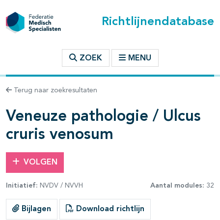
Richtlijnendatabase
t inhoudsopgave
ZOEK
MENU
n binnen deze richtlijn
Terug naar zoekresultaten
les openklappen
Veneuze pathologie / Ulcus
cruris venosum
VOLGEN
pagina's open- en dichtklappen
Initiatief:
NVDV / NVVH
Aantal modules:
32
Bijlagen
Download richtlijn
pagina's open- en dichtklappen