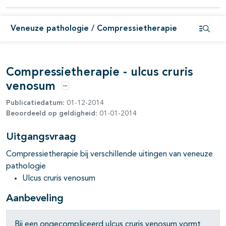
Veneuze pathologie / Compressietherapie
Open i
Compressietherapie - ulcus cruris
venosum
Opties
Publicatiedatum:
01-12-2014
Beoordeeld op geldigheid:
01-01-2014
Uitgangsvraag
Compressietherapie bij verschillende uitingen van veneuze
pathologie
Ulcus cruris venosum
Aanbeveling
Bij een ongecompliceerd ulcus cruris venosum vormt