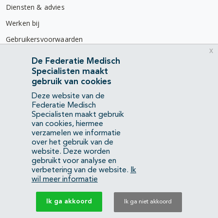
Diensten & advies
Werken bij
Gebruikersvoorwaarden
x
Privacyverklaring
De Federatie Medisch
Specialisten maakt
Contact
gebruik van cookies
Mercatorlaan 1200
Deze website van de
3528 BL Utrecht
Federatie Medisch
Specialisten maakt gebruik
van cookies, hiermee
(088) 505 34 34
verzamelen we informatie
info@richtlijnendatabase.nl
over het gebruik van de
website. Deze worden
gebruikt voor analyse en
YouTube
LinkedIn
verbetering van de website.
Ik
wil meer informatie
KvK Federatie Medisch Specialisten:
40483480
Ik ga akkoord
Ik ga niet akkoord
Privacyverklaring