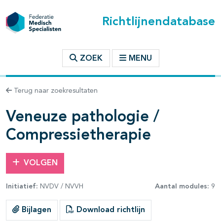
Richtlijnendatabase
t inhoudsopgave
ZOEK
MENU
n binnen deze richtlijn
Terug naar zoekresultaten
les openklappen
Veneuze pathologie /
Compressietherapie
VOLGEN
pagina's open- en dichtklappen
Initiatief:
NVDV / NVVH
Aantal modules:
9
Bijlagen
Download richtlijn