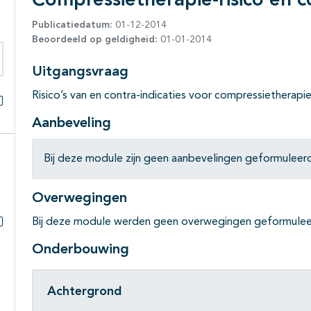
Compressietherapie-risico en co
Publicatiedatum:
01-12-2014
Beoordeeld op geldigheid:
01-01-2014
Uitgangsvraag
eken binnen deze richtlijn
Risico’s van en contra-indicaties voor compressietherapi
Alles openklappen
Aanbeveling
Bij deze module zijn geen aanbevelingen geformuleerd.
Overwegingen
Bij deze module werden geen overwegingen geformulee
Subpagina's open- en dichtklappen
Onderbouwing
Achtergrond