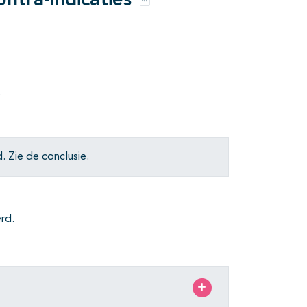
ntra-indicaties
Opties
e
 Zie de conclusie.
rd.