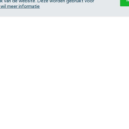
I
ik van de website. Deze worden gebruikt voor
k wil meer informatie
Back to top