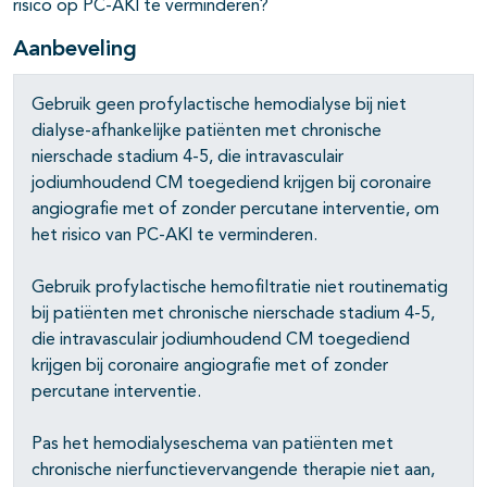
risico op PC-AKI te verminderen?
pagina's open- en dichtklappen
Aanbeveling
pagina's open- en dichtklappen
Gebruik geen profylactische hemodialyse bij niet
dialyse-afhankelijke patiënten met chronische
nierschade stadium 4-5, die intravasculair
jodiumhoudend CM toegediend krijgen bij coronaire
angiografie met of zonder percutane interventie, om
het risico van PC-AKI te verminderen.
Gebruik profylactische hemofiltratie niet routinematig
bij patiënten met chronische nierschade stadium 4-5,
die intravasculair jodiumhoudend CM toegediend
pagina's open- en dichtklappen
krijgen bij coronaire angiografie met of zonder
pagina's open- en dichtklappen
percutane interventie.
pagina's open- en dichtklappen
Pas het hemodialyseschema van patiënten met
chronische nierfunctievervangende therapie niet aan,