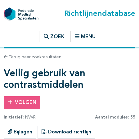
Richtlijnendatabase
t inhoudsopgave
ZOEK
MENU
n binnen deze richtlijn
Terug naar zoekresultaten
les openklappen
Veilig gebruik van
contrastmiddelen
VOLGEN
pagina's open- en dichtklappen
Initiatief:
NVvR
Aantal modules:
55
Bijlagen
Download richtlijn