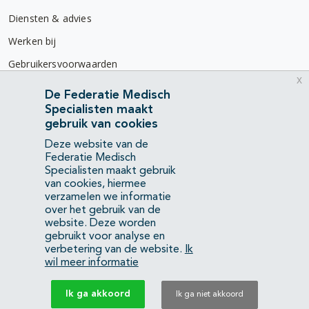
Diensten & advies
Werken bij
Gebruikersvoorwaarden
x
Privacyverklaring
De Federatie Medisch
Specialisten maakt
Contact
gebruik van cookies
Mercatorlaan 1200
Deze website van de
3528 BL Utrecht
Federatie Medisch
Specialisten maakt gebruik
van cookies, hiermee
(088) 505 34 34
verzamelen we informatie
info@richtlijnendatabase.nl
over het gebruik van de
website. Deze worden
gebruikt voor analyse en
YouTube
LinkedIn
verbetering van de website.
Ik
wil meer informatie
KvK Federatie Medisch Specialisten:
40483480
Ik ga akkoord
Ik ga niet akkoord
Privacyverklaring