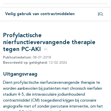
pagina's open- en dichtklappen
Veilig gebruik van contrastmiddelen
Open i
Profylactische
nierfunctievervangende therapie
tegen PC-AKI
Opties
Publicatiedatum:
08-01-2018
Beoordeeld op geldigheid:
12-02-2026
Uitgangsvraag
Dient profylactische nierfuncievervangende therapie te
worden aanbevolen bij patiënten met chronisch nierfalen
stadium 4-5, die intravasculaire jodiumhoudend
pagina's open- en dichtklappen
contrastmiddel (CM) toegediend krijgen bij coronaire
angiografie met of zonder percutane interventie, om het
pagina's open- en dichtklappen