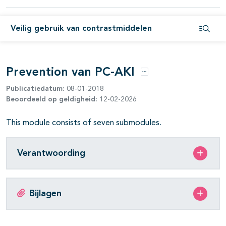
pagina's open- en dichtklappen
Veilig gebruik van contrastmiddelen
Open i
Prevention van PC-AKI
Opties
Publicatiedatum:
08-01-2018
Beoordeeld op geldigheid:
12-02-2026
This module consists of seven submodules.
Verantwoording
Bijlagen
pagina's open- en dichtklappen
pagina's open- en dichtklappen