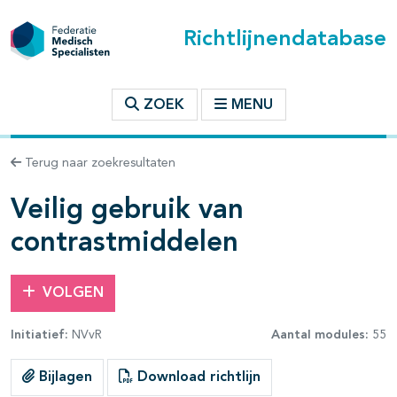
Richtlijnendatabase
t inhoudsopgave
ZOEK
MENU
n binnen deze richtlijn
Terug naar zoekresultaten
les openklappen
Veilig gebruik van
contrastmiddelen
VOLGEN
pagina's open- en dichtklappen
Initiatief:
NVvR
Aantal modules:
55
Bijlagen
Download richtlijn