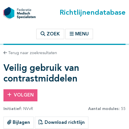
Richtlijnendatabase
t inhoudsopgave
ZOEK
MENU
n binnen deze richtlijn
Terug naar zoekresultaten
les openklappen
Veilig gebruik van
contrastmiddelen
VOLGEN
pagina's open- en dichtklappen
Initiatief:
NVvR
Aantal modules:
55
pagina's open- en dichtklappen
Bijlagen
Download richtlijn