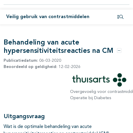
Veilig gebruik van contrastmiddelen
Open i
Behandeling van acute
hypersensitiviteitsreacties na CM
pagina's open- en dichtklappen
Opties
Publicatiedatum:
06-03-2020
Beoordeeld op geldigheid:
12-02-2026
pagina's open- en dichtklappen
pagina's open- en dichtklappen
Overgevoelig voor contrastmidd
pagina's open- en dichtklappen
Operatie bij Diabetes
Uitgangsvraag
Wat is de optimale behandeling van acute