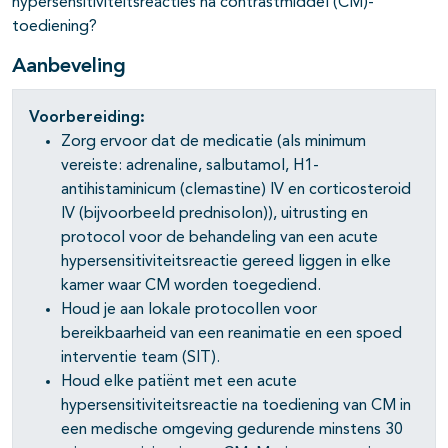
hypersensitiviteitsreacties na contrastmiddel (CM)-
toediening?
Aanbeveling
pagina's open- en dichtklappen
Voorbereiding:
Zorg ervoor dat de medicatie (als minimum
pagina's open- en dichtklappen
vereiste: adrenaline, salbutamol, H1-
pagina's open- en dichtklappen
antihistaminicum (clemastine) IV en corticosteroid
IV (bijvoorbeeld prednisolon)), uitrusting en
protocol voor de behandeling van een acute
hypersensitiviteitsreactie gereed liggen in elke
kamer waar CM worden toegediend.
Houd je aan lokale protocollen voor
bereikbaarheid van een reanimatie en een spoed
interventie team (SIT).
Houd elke patiënt met een acute
hypersensitiviteitsreactie na toediening van CM in
een medische omgeving gedurende minstens 30