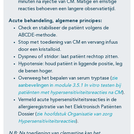
minuten na injectie van CM. Matige en ernstige
reacties behoeven een langere observatietijd.
Acute behandeling, algemene principes:
Check en stabiliseer de patiënt volgens de
ABCDE-methode.
Stop met toediening van CM en vervang infuus
door een kristalloïd.
Dyspneu of stridor: laat patiënt rechtop zitten.
Hypotensie: houd patiënt in liggende positie, leg
de benen hoger.
Overweeg het bepalen van serum tryptase (
zie
aanbevelingen in
module 3.5.1 In vitro testen bij
patiënten met hypersensitiviteitsreacties na CM
).
Vermeld acute hypersensitiviteitsreacties in de
allergieregistratie van het Elektronisch Patiënten
Dossier (
zie
hoofdstuk Organisatie van zorg
Hypersensitiviteitsreacties
).
N.B: Na toediening van clemastine kan het