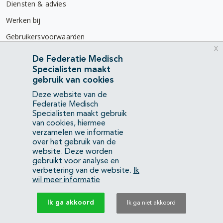
Diensten & advies
Werken bij
Gebruikersvoorwaarden
x
Privacyverklaring
De Federatie Medisch
Specialisten maakt
Contact
gebruik van cookies
Mercatorlaan 1200
Deze website van de
3528 BL Utrecht
Federatie Medisch
Specialisten maakt gebruik
van cookies, hiermee
(088) 505 34 34
verzamelen we informatie
info@richtlijnendatabase.nl
over het gebruik van de
website. Deze worden
gebruikt voor analyse en
YouTube
LinkedIn
verbetering van de website.
Ik
wil meer informatie
KvK Federatie Medisch Specialisten:
40483480
Ik ga akkoord
Ik ga niet akkoord
Privacyverklaring