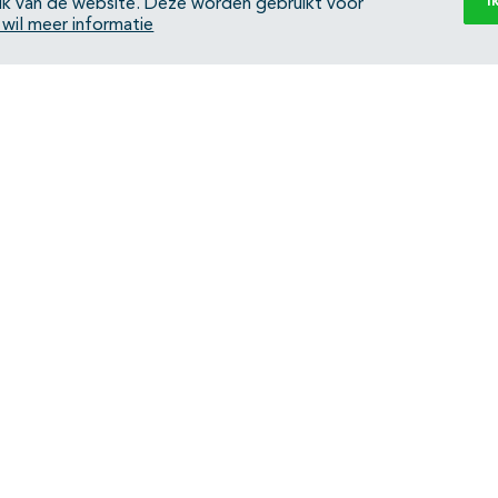
I
ik van de website. Deze worden gebruikt voor
k wil meer informatie
Back to top