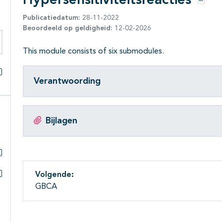
Hypersensitiviteitsreacties
Opties
Publicatiedatum:
28-11-2022
Beoordeeld op geldigheid:
12-02-2026
This module consists of six submodules.
eken binnen deze richtlijn
Verantwoording
Alles openklappen
Bijlagen
Subpagina's open- en dichtklappen
Volgende:
Subpagina's open- en dichtklappen
GBCA