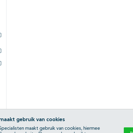
Subpagina's open- en dichtklappen
Subpagina's open- en dichtklappen
Subpagina's open- en dichtklappen
 maakt gebruik van cookies
pecialisten maakt gebruik van cookies, hiermee