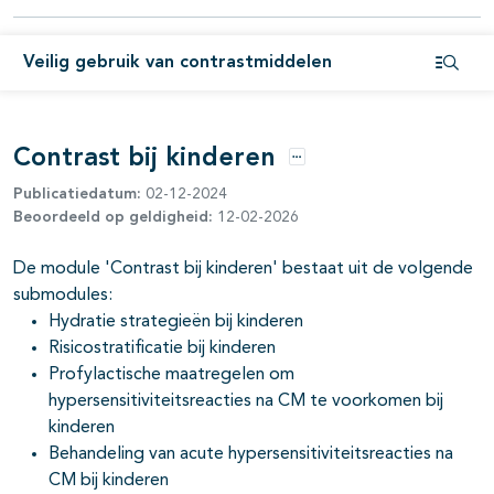
pagina's open- en dichtklappen
Veilig gebruik van contrastmiddelen
pagina's open- en dichtklappen
Open i
Contrast bij kinderen
Opties
Publicatiedatum:
02-12-2024
Beoordeeld op geldigheid:
12-02-2026
De module 'Contrast bij kinderen' bestaat uit de volgende
submodules:
Hydratie strategieën bij kinderen
pagina's open- en dichtklappen
Risicostratificatie bij kinderen
Profylactische maatregelen om
pagina's open- en dichtklappen
hypersensitiviteitsreacties na CM te voorkomen bij
pagina's open- en dichtklappen
kinderen
Behandeling van acute hypersensitiviteitsreacties na
CM bij kinderen