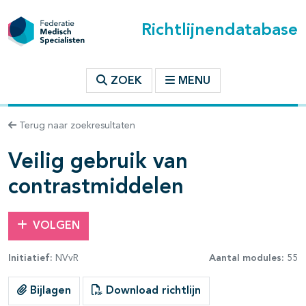
Richtlijnendatabase
t inhoudsopgave
ZOEK
MENU
n binnen deze richtlijn
Terug naar zoekresultaten
les openklappen
Veilig gebruik van
contrastmiddelen
VOLGEN
pagina's open- en dichtklappen
Initiatief:
NVvR
Aantal modules:
55
pagina's open- en dichtklappen
Bijlagen
Download richtlijn
pagina's open- en dichtklappen